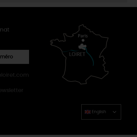
gnat
numéro
loiret.com
newsletter
English
Chinese