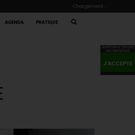
Chargement ...
AGENDA
PRATIQUE
RECHERCHE
AddToAny (share)
est désactivé.
J'ACCEPTE
E