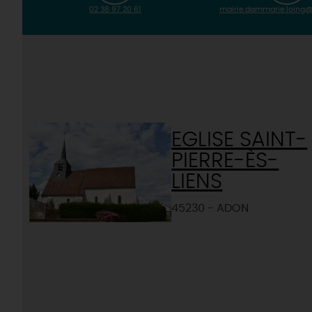
02 38 97 20 61
mairie.dammarie.loing
EGLISE SAINT-
PIERRE-ÈS-
LIENS
45230 - ADON