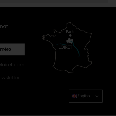
gnat
numéro
loiret.com
newsletter
English
Chinese