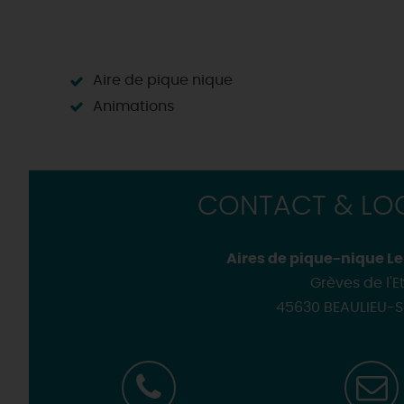
Où sortir ?
Les
visites de villes et de
Golfs
Les visites accompagnées 
Motorisés
Loir'Etape, pour visiter l
H
Aire de pique nique
Animations
CONTACT & LOC
Aires de pique-nique Le
Grèves de l'
45630 BEAULIEU-S