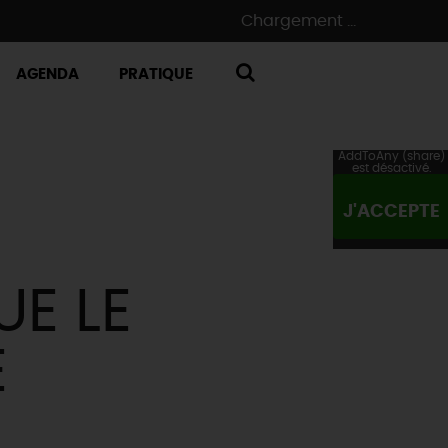
Chargement ...
AGENDA
PRATIQUE
RECHERCHE
AddToAny (share)
est désactivé.
J'ACCEPTE
UE LE
E