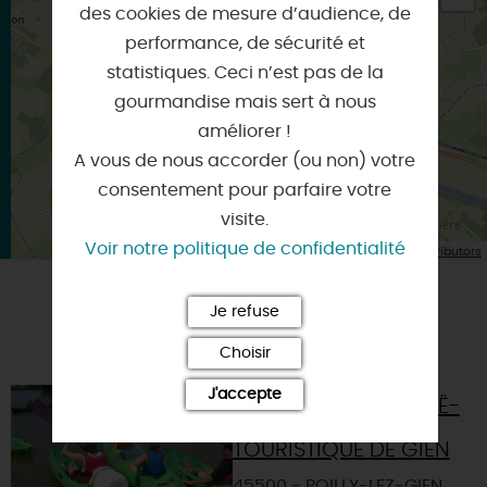
des cookies de mesure d’audience, de
×
performance, de sécurité et
Itinéraire vers
POILLY-LEZ-GIEN
statistiques. Ceci n’est pas de la
gourmandise mais sert à nous
améliorer !
A vous de nous accorder (ou non) votre
consentement pour parfaire votre
visite.
Voir notre politique de confidentialité
| Map data ©
Leaflet
OpenStreetMap contributors
Je refuse
A TESTER ÉGALEMENT SUR PLACE OU À
PROXIMITÉ
Choisir
J'accepte
LOCATION DE CANOË-
KAYAK - CAMPING
TOURISTIQUE DE GIEN
45500 - POILLY-LEZ-GIEN