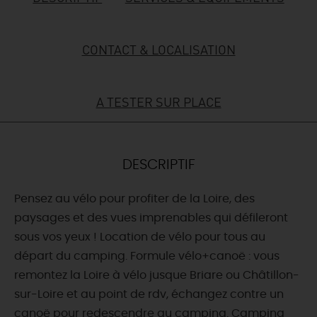
DEMAIN
CONTACT & LOCALISATION
CE WEEK-END
A TESTER SUR PLACE
CETTE SEMAINE
DESCRIPTIF
TOUT L'AGENDA
Pensez au vélo pour profiter de la Loire, des
paysages et des vues imprenables qui défileront
sous vos yeux ! Location de vélo pour tous au
départ du camping. Formule vélo+canoë : vous
remontez la Loire à vélo jusque Briare ou Châtillon-
sur-Loire et au point de rdv, échangez contre un
canoë pour redescendre au camping. Camping