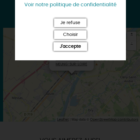
Voir notre politique de confidentialité
abnb.me
Je refuse
+
Choisir
-
J'accepte
×
Itinéraire vers
MEUNG-SUR-LOIRE
| Map data ©
Leaflet
OpenStreetMap contributors