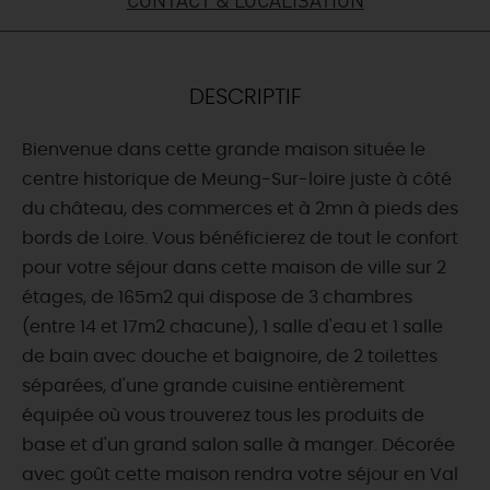
DEMAIN
DESCRIPTIF
CE WEEK-END
Bienvenue dans cette grande maison située le
centre historique de Meung-Sur-loire juste à côté
CETTE SEMAINE
du château, des commerces et à 2mn à pieds des
bords de Loire. Vous bénéficierez de tout le confort
pour votre séjour dans cette maison de ville sur 2
TOUT L'AGENDA
étages, de 165m2 qui dispose de 3 chambres
(entre 14 et 17m2 chacune), 1 salle d'eau et 1 salle
de bain avec douche et baignoire, de 2 toilettes
séparées, d'une grande cuisine entièrement
équipée où vous trouverez tous les produits de
base et d'un grand salon salle à manger. Décorée
avec goût cette maison rendra votre séjour en Val