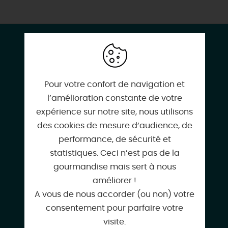
CONTACT & LOCALISATION
Saint-Nicolas
5 Rue Saint-Nicolas
Pour votre confort de navigation et
45130 MEUNG-SUR-LOIRE
l’amélioration constante de votre
expérience sur notre site, nous utilisons
des cookies de mesure d’audience, de
performance, de sécurité et
06 12 95 51 20
statistiques. Ceci n’est pas de la
gourmandise mais sert à nous
améliorer !
A vous de nous accorder (ou non) votre
a.sophie.mallier@gmail.com
consentement pour parfaire votre
visite.