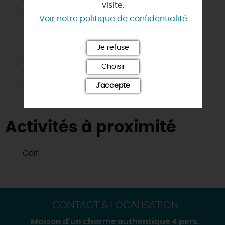
visite.
Lave linge privatif
Voir notre politique de confidentialité
Lave vaisselle
Matériel enfant
Je refuse
Micro-ondes
Choisir
Salle de bain privée
Télévision
J'accepte
Wifi
Activités à proximité
Golf
CONTACT & LOCALISATION
Maison d'un charme authentique 4 pers.