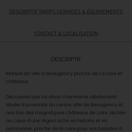
DESCRIPTIF
TARIFS
SERVICES & ÉQUIPEMENTS
DEMAIN
CONTACT & LOCALISATION
CE WEEK-END
CETTE SEMAINE
DESCRIPTIF
Maison de ville à Beaugency proche de La Loire et
TOUT L'AGENDA
châteaux
Découvrez une location charmante idéalement
située à proximité du centre ville de Beaugency et
non loin des magnifiques châteaux de Loire. Nichée
au cœur d'une région riche en histoire et en
patrimoine, proche de la Loire pour vos balades à