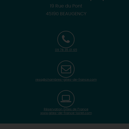
19 Rue du Pont
45190 BEAUGENCY
09 78 35 01 65
resa@chambres-gites-de-france.com
Réservation Gîtes de France
www.gites-de-france-loiret.com
| Map data ©
Leaflet
OpenStreetMap contributors
×
+