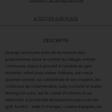
DEMAIN
A TESTER SUR PLACE
CE WEEK-END
DESCRIPTIF
CETTE SEMAINE
Grange restaurée près de la maison des
propriétaires dans le centre du village, entrée
commune, espace privatif à l'arrière du gite
TOUT L'AGENDA
enherbé. Idéal pour visiter Orléans, son vieux
quartier animé, sa cathédrale et ses musées, les
châteaux de Chamerolles, Sully, La Ferté St Aubin,
Meung sur Loire. Sur le canal d'Orléans et sa
véloroute. A proximité de plusieurs parcours de
golf. Au RDC : salle à manger, cuisine équipée, wc