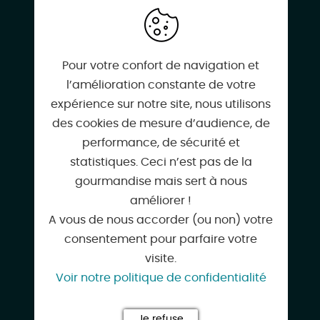
CONTACT & LOCALISATION
Les Basroches
220 Rue des Basroches
Pour votre confort de navigation et
45430 MARDIE
l’amélioration constante de votre
expérience sur notre site, nous utilisons
des cookies de mesure d’audience, de
performance, de sécurité et
statistiques. Ceci n’est pas de la
06 01 13 28 45
gourmandise mais sert à nous
améliorer !
A vous de nous accorder (ou non) votre
consentement pour parfaire votre
pc.allard@wanadoo.fr
visite.
Voir notre politique de confidentialité
Google
Je refuse