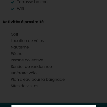
Terrasse balcon
Wifi
Activités à proximité
Golf
Location de vélos
Nautisme
Pêche
Piscine collective
Sentier de randonnée
Itinéraire vélo
Plan d'eau pour la baignade
Sites de visites