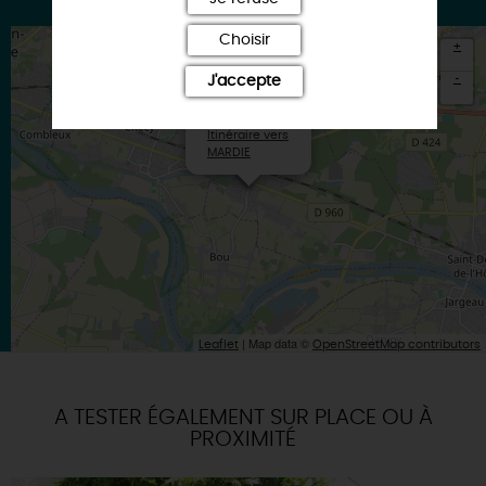
Choisir
+
-
J'accepte
×
Itinéraire vers
MARDIE
| Map data ©
Leaflet
OpenStreetMap contributors
A TESTER ÉGALEMENT SUR PLACE OU À
PROXIMITÉ