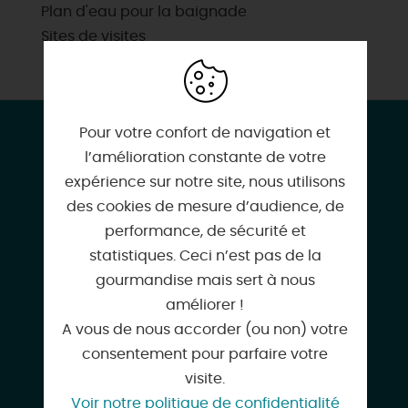
Plan d'eau pour la baignade
Sites de visites
CONTACT & LOCALISATION
Pour votre confort de navigation et
l’amélioration constante de votre
La petite maison
expérience sur notre site, nous utilisons
220 Rue des Basroches
des cookies de mesure d’audience, de
45430 MARDIE
performance, de sécurité et
statistiques. Ceci n’est pas de la
gourmandise mais sert à nous
améliorer !
06 01 13 28 45
A vous de nous accorder (ou non) votre
consentement pour parfaire votre
visite.
Voir notre politique de confidentialité