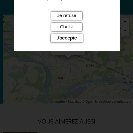
pc.allard@wanadoo.fr
Je refuse
+
Choisir
-
J'accepte
×
Itinéraire vers
MARDIE
| Map data ©
Leaflet
OpenStreetMap contributors
VOUS AIMEREZ AUSSI