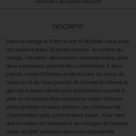
DEMAIN
DESCRIPTIF
CE WEEK-END
Dans un village à 12 km à l'est d'ORLÉANS, nous vous
accueillons dans "la petite maison" au centre du
CETTE SEMAINE
village, "relookée" décoration contemporaine, pour
deux personnes, proche des commerces. A deux
pas du canal d'Orléans et de la Loire, au cœur du
TOUT L'AGENDA
Loiret au fil de l'eau, proche de la forêt d'Orléans, le
gite est la base idéale pour les balades à pieds à
vélo ou en canoë. Mais aussi pour visiter Orléans :
vieux quartier, musées, jardins ; les châteaux de
Chamerolles, Sully, La ferté Saint Aubin... Pour faire
une incursion en Sologne et ses villages de briques.
Jouer au golf : plusieurs parcours à proximité,