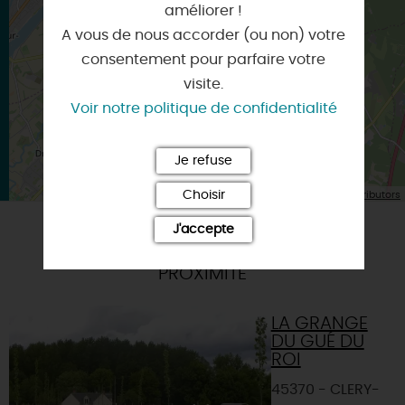
×
améliorer !
Itinéraire vers
A vous de nous accorder (ou non) votre
CLERY-SAINT-ANDRE
consentement pour parfaire votre
visite.
Voir notre politique de confidentialité
Je refuse
| Map data ©
Choisir
Leaflet
OpenStreetMap contributors
J'accepte
A TESTER ÉGALEMENT SUR PLACE OU À
PROXIMITÉ
LA GRANGE
DU GUÉ DU
ROI
45370 - CLERY-