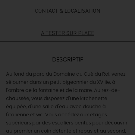
CONTACT & LOCALISATION
DEMAIN
A TESTER SUR PLACE
CE WEEK-END
CETTE SEMAINE
DESCRIPTIF
Au fond du parc du Domaine du Gué du Roi, venez
TOUT L'AGENDA
séjourner dans un petit pigeonnier du XVIIIe, à
l'ombre de la fontaine et de la mare. Au rez-de-
chaussée, vous disposez d'une kitchenette
équipée, d'une salle d'eau avec douche à
l'italienne et wc. Vous accédez aux étages
supérieurs par des escaliers pentus pour découvrir
au premier un coin détente et repas et au second,