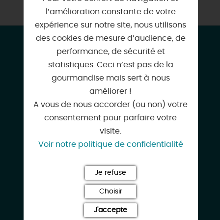
l’amélioration constante de votre
expérience sur notre site, nous utilisons
des cookies de mesure d’audience, de
CONTACT & LOCALISATION
performance, de sécurité et
La Petite Nouette
statistiques. Ceci n’est pas de la
52 rue de la Poterie
gourmandise mais sert à nous
45110 CHATEAUNEUF-SUR-LOIRE
améliorer !
A vous de nous accorder (ou non) votre
consentement pour parfaire votre
visite.
Voir notre politique de confidentialité
06 50 29 25 09
Je refuse
Choisir
d.bezault45@gmail.com
J'accepte