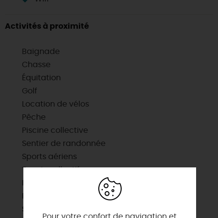
Activités à proximité
Baignade
Chasse
Équitation
Golf
Location de vélos
Pêche
Piscine collective
Sentier de randonnée
Sports aériens
Tennis collectif
Itinéraire vélo
Plan d'eau pour la baignade
Sites de visites
Pour votre confort de navigation et