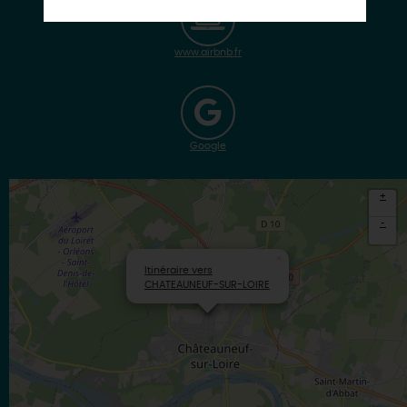
www.airbnb.fr
Google
+
-
×
Itinéraire vers
CHATEAUNEUF-SUR-LOIRE