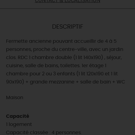
DEMAIN
DESCRIPTIF
CE WEEK-END
Fermette ancienne pouvant accueillir de 4 à 5
personnes, proche du centre-ville, avec un jardin
CETTE SEMAINE
clos. RDC 1 chambre double (1 lit 140x190) , séjour,
cuisine, salle de bains, toilettes. 1er étage 1
chambre pour 2 ou 3 enfants (1 lit 120x190 et 1 lit
TOUT L'AGENDA
90x190) + grande mezzanine + salle de bain + WC
Maison
Capacité
1 logement
Capacité classée : 4 personnes.