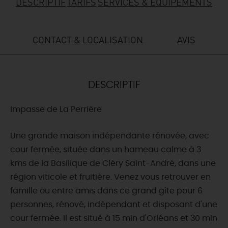
DESCRIPTIF
TARIFS
SERVICES & ÉQUIPEMENTS
DEMAIN
CONTACT & LOCALISATION
AVIS
CE WEEK-END
DESCRIPTIF
CETTE SEMAINE
Impasse de La Perrière
TOUT L'AGENDA
Une grande maison indépendante rénovée, avec
cour fermée, située dans un hameau calme à 3
kms de la Basilique de Cléry Saint-André, dans une
région viticole et fruitière. Venez vous retrouver en
famille ou entre amis dans ce grand gîte pour 6
personnes, rénové, indépendant et disposant d'une
cour fermée. Il est situé à 15 min d'Orléans et 30 min