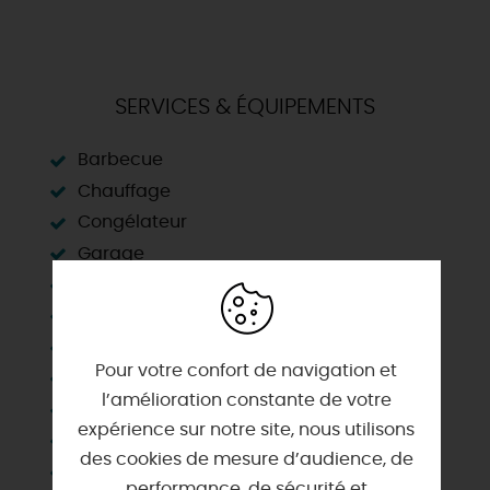
SERVICES & ÉQUIPEMENTS
Barbecue
Chauffage
Congélateur
Garage
Habitation indépendante
Lave linge privatif
Lave vaisselle
Pour votre confort de navigation et
Matériel enfant
l’amélioration constante de votre
Micro-ondes
expérience sur notre site, nous utilisons
Parking
des cookies de mesure d’audience, de
Plain Pied
performance, de sécurité et