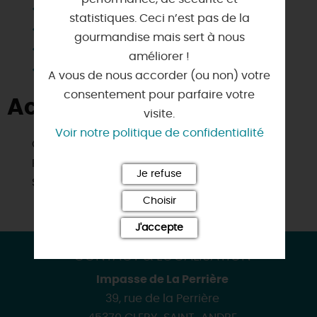
Salle de bain privée
statistiques. Ceci n’est pas de la
Télévision
gourmandise mais sert à nous
Terrain clos
améliorer !
Wifi
A vous de nous accorder (ou non) votre
consentement pour parfaire votre
Activités à proximité
visite.
Voir notre politique de confidentialité
Golf
Pêche
Je refuse
Sites de visites
Choisir
J'accepte
CONTACT & LOCALISATION
Impasse de La Perrière
39, rue de la Perrière