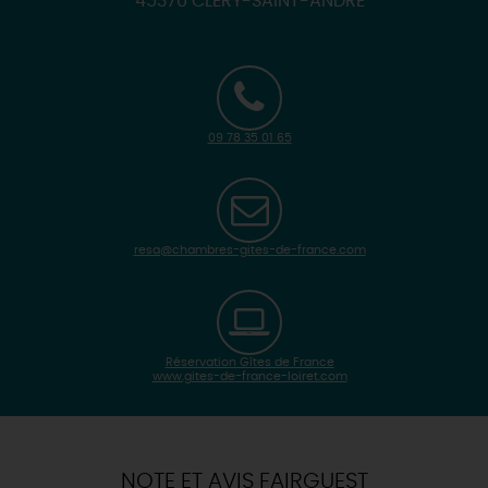
45370 CLERY-SAINT-ANDRE
09 78 35 01 65
resa@chambres-gites-de-france.com
Réservation Gîtes de France
www.gites-de-france-loiret.com
| Map data ©
Leaflet
OpenStreetMap contributors
×
+
Itinéraire vers
CLERY-SAINT-ANDRE
-
NOTE ET AVIS FAIRGUEST