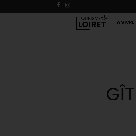
A VIVRE
GÎT