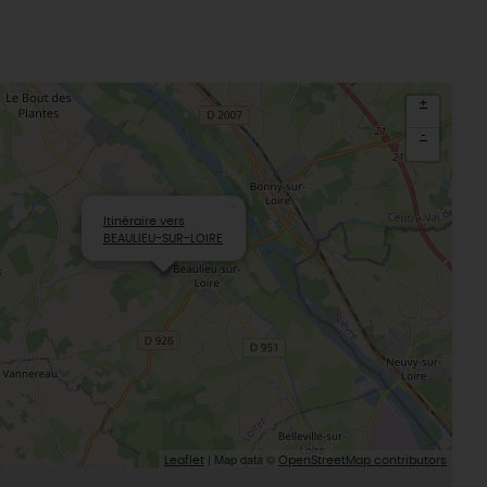
+
-
×
Itinéraire vers
BEAULIEU-SUR-LOIRE
| Map data ©
Leaflet
OpenStreetMap contributors