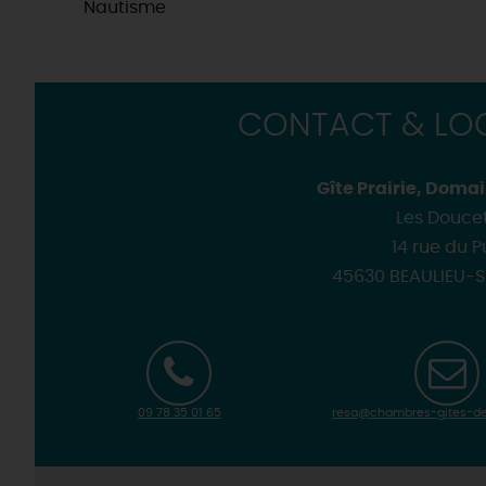
Nautisme
CONTACT & LOC
Gîte Prairie, Doma
Les Douce
14 rue du P
45630 BEAULIEU-S
09 78 35 01 65
resa@chambres-gites-de