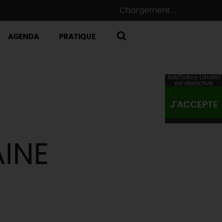
Chargement ...
AGENDA
PRATIQUE
RECHERCHE
AddToAny (share)
est désactivé.
J'ACCEPTE
AINE