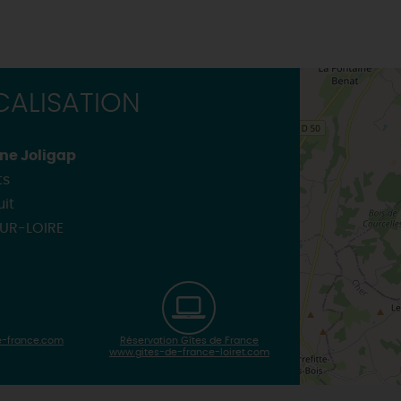
ALISATION
ine Joligap
ts
uit
UR-LOIRE
-france.com
Réservation Gîtes de France
www.gites-de-france-loiret.com