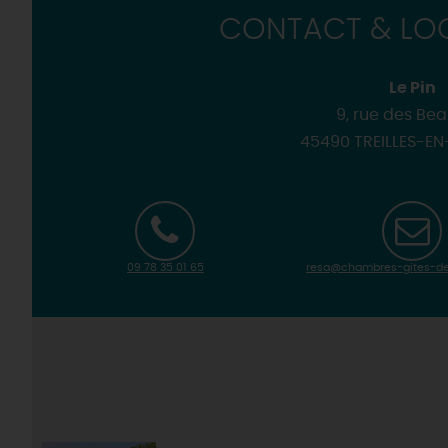
CONTACT & LOC
Le Pin
9, rue des Be
45490 TREILLES-EN
09 78 35 01 65
resa@chambres-gites-de