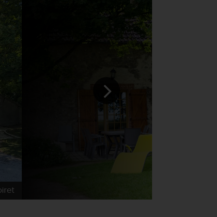
iret
Gîtes de