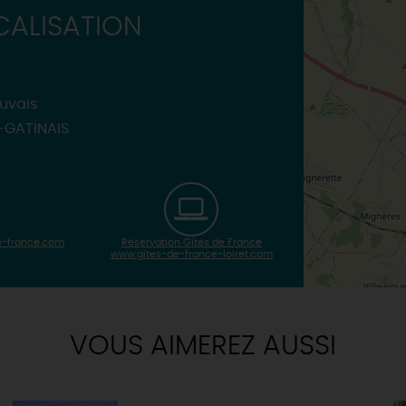
ALISATION
auvais
-GATINAIS
-france.com
Réservation Gîtes de France
www.gites-de-france-loiret.com
VOUS AIMEREZ AUSSI