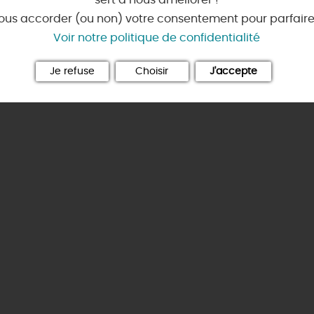
Où louer un vélo ?
aludik
🕵️
ous accorder (ou non) votre consentement pour parfaire v
😋
Où louer un bateau ?
Chic,
une aire de pique-ni
Voir notre politique de confidentialité
 AVENTURE
...ET
AUSSI
Où louer une voiture ?
TOUS LES HÉBERGEMENTS
 2026
)découverte du patrimoine
En amoureux
En mode sportif
Que rapporter du Loiret ?
oiret !
s du Loiret : à découvrir absolument !
Je refuse
Choisir
J'accepte
Bien être
ret au fil de l'eau" 2026
le Loiret : de À à Z
Ici et pas ailleurs !
 villages
Jeux, énigmes et applis l
TOUT L'ART DE VIVRE
: petits trains, agences réceptives & co
En mode
Idées cadeaux
Les parcours (gratuits)
B
business
RÉSERVER
e Loiret en camping-car, moto ou en auto !
Visites gourmandes et cr
ÉBERGEMENTS
MAINTENANT
TOUT L'AGENDA
RÉSERVER
Où sortir ?
INSOLITES
MAINTENAN
TOUTES LES VISITES
TOUTES LES ACTIVITÉS