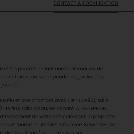
CONTACT & LOCALISATION
e et les poutres en font une belle maison de
priétaires mais indépendante, jardin clos.
 journée.
x190 et une chambre avec 1 lit 140x190), salle
its 90), salle d'eau, wc séparé. A l'EXTERIEUR,
Stationnement de votre véhicule dans la propriété
raps fournis et lits faits à l'arrivée. Serviettes de
s de chauffage (brouette - par séj...