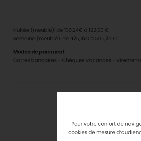
Nuitée (meublé): de 130,24€ à 192,00 €
Semaine (meublé): de 425,16€ à 505,20 €
Modes de paiement
Cartes bancaires - Chèques Vacances - Virement
EN MODE
CIRCUITS
ON A TESTÉ
CULTURE
POUR VOUS
À pied
HÉBERG
À
vélo ou en VTT
A NE PAS
RATER
🏰
Châteaux
En famille, on a testé pour vous 👨‍👧👩‍
La
Loire à Vélo
dans le Loi
TOURISME &
HANDICAP
🖼️
Musées
et lieux d'expo
Hébergem
Retour d'expériences à vivre dans le
A vélo sur
la Scandibériq
Téléchargez le Guide de l'été
Loiret !
Hôtels
Edifices religieux
Où manger
La
Véloroute du Canal d'
Les hébergements labellisés
Des idées à vivre au grand air, au ver
Avis de fraicheur ici pour évit
Gîtes, Me
Trésors de nos campagn
Pour votre confort de naviga
Tous en selle,
à cheval
ou
🌱
Nos
marchés
Les activités adaptées
Des vacances auprès des an
Camping
La Route des Illustres
cookies de mesure d’audience
Expériences & activités !
Balades guidées
(re)Découvrir les coulisses de
Hébergem
Nos
spécialités du terroir