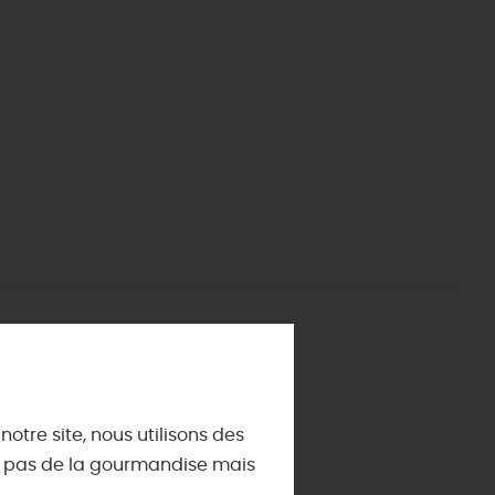
ES INCONTOURNABLES
ADE IN LOIRET
cines
AUJOURD'HUI
Les musées d'Orléans et du Loiret
 s'amuser cet été
INFOS &
SERVICES
La forêt d'Orléans
La Sologne
Offices de tourisme
DEMAIN
otre site, nous utilisons des
La Loire
Utiliser ses Chèques Vacances
st pas de la gourmandise mais
Les châteaux de la Loire
Brochures
tives