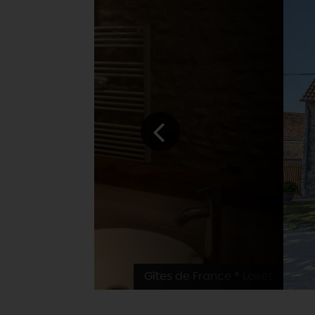
Gîtes de France ® Loiret