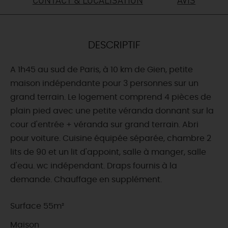
DEMAIN
DESCRIPTIF
CE WEEK-END
A 1h45 au sud de Paris, à 10 km de Gien, petite
maison indépendante pour 3 personnes sur un
CETTE SEMAINE
grand terrain. Le logement comprend 4 pièces de
plain pied avec une petite véranda donnant sur la
cour d'entrée + véranda sur grand terrain. Abri
TOUT L'AGENDA
pour voiture. Cuisine équipée séparée, chambre 2
lits de 90 et un lit d'appoint, salle à manger, salle
d'eau. wc indépendant. Draps fournis à la
demande. Chauffage en supplément.
Surface 55m²
Maison