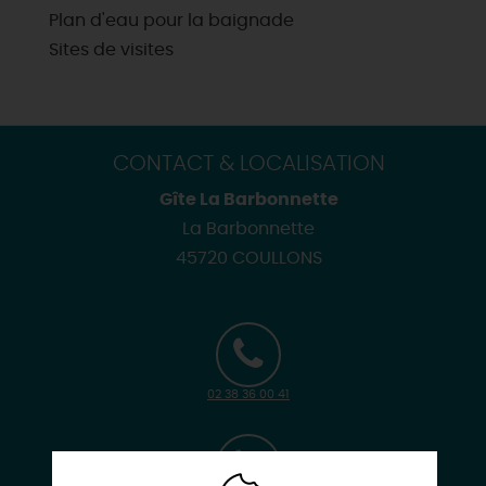
Plan d'eau pour la baignade
Sites de visites
CONTACT & LOCALISATION
Gîte La Barbonnette
La Barbonnette
45720 COULLONS
02 38 36 00 41