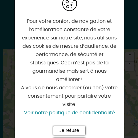
06 66 30 86 76
Pour votre confort de navigation et
l’amélioration constante de votre
expérience sur notre site, nous utilisons
genevieve.dahirel@orange.fr
des cookies de mesure d’audience, de
performance, de sécurité et
+
statistiques. Ceci n’est pas de la
-
gourmandise mais sert à nous
×
améliorer !
Itinéraire vers
COULLONS
A vous de nous accorder (ou non) votre
consentement pour parfaire votre
visite.
Voir notre politique de confidentialité
Je refuse