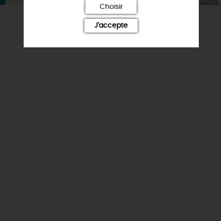
| Map data ©
Leaflet
OpenStreetMap contributors
Choisir
J'accepte
NOTE ET AVIS FAIRGUEST