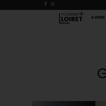
A VIVRE
G