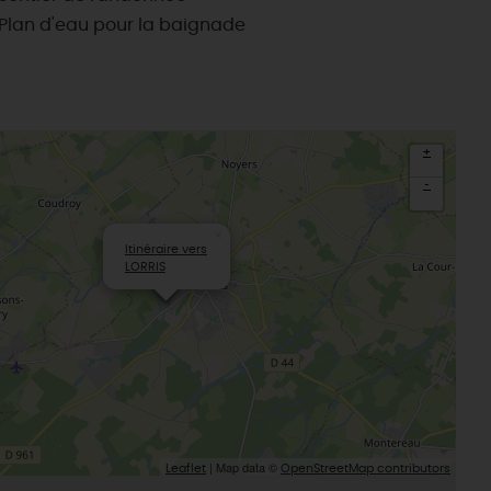
Plan d'eau pour la baignade
+
-
×
Itinéraire vers
LORRIS
| Map data ©
Leaflet
OpenStreetMap contributors