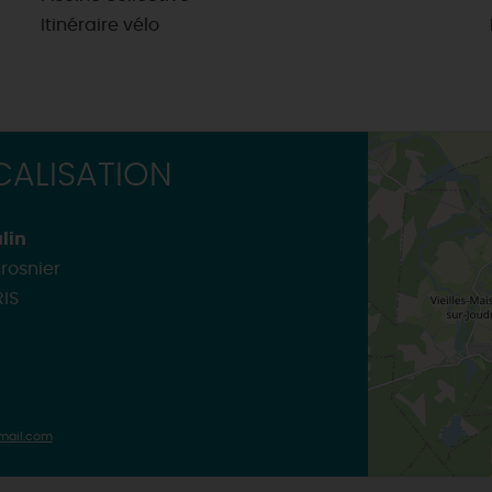
Itinéraire vélo
ALISATION
lin
rosnier
IS
mail.com