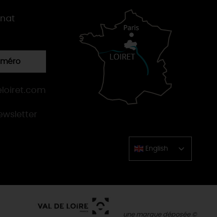
gnat
numéro
loiret.com
newsletter
English
Chinese
une marque déposée ©