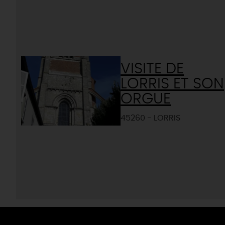
VISITE DE
LORRIS ET SON
ORGUE
45260 - LORRIS