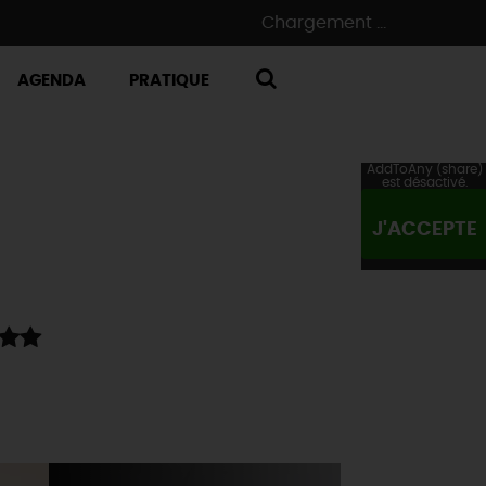
Chargement ...
AGENDA
PRATIQUE
RECHERCHE
AddToAny (share)
est désactivé.
J'ACCEPTE