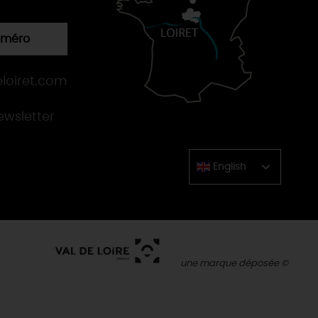
numéro
loiret.com
newsletter
English
Chinese
une marque déposée ©