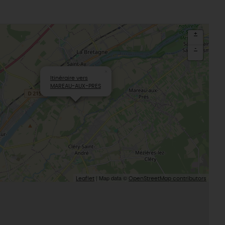
+
-
×
Itinéraire vers
MAREAU-AUX-PRES
| Map data ©
Leaflet
OpenStreetMap contributors