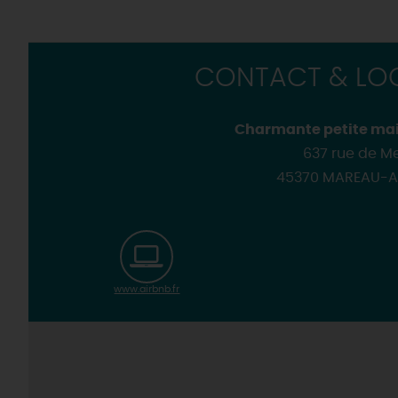
CONTACT & LOC
Charmante petite ma
637 rue de M
45370 MAREAU-A
www.airbnb.fr