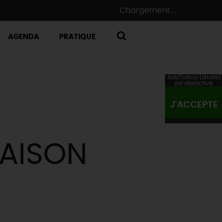
Chargement ...
AGENDA
PRATIQUE
RECHERCHE
AddToAny (share)
est désactivé.
J'ACCEPTE
MAISON