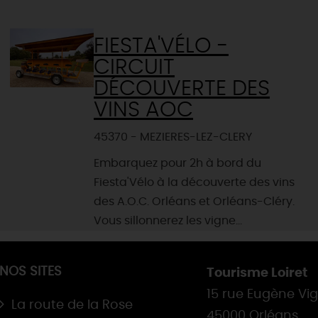
FIESTA'VÉLO -
CIRCUIT
DÉCOUVERTE DES
VINS AOC
45370 - MEZIERES-LEZ-CLERY
Embarquez pour 2h à bord du
Fiesta'Vélo à la découverte des vins
des A.O.C. Orléans et Orléans-Cléry.
Vous sillonnerez les vigne...
NOS SITES
Tourisme Loiret
15 rue Eugène Vi
La route de la Rose
45000 Orléans