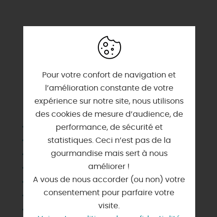
Pour votre confort de navigation et
l’amélioration constante de votre
expérience sur notre site, nous utilisons
SERVICES & ÉQUIPEMENTS
des cookies de mesure d’audience, de
Animaux acceptés
performance, de sécurité et
Barbecue
statistiques. Ceci n’est pas de la
Chauffage
gourmandise mais sert à nous
améliorer !
Congélateur
A vous de nous accorder (ou non) votre
Draps et linges compris
consentement pour parfaire votre
Jardin indépendant
visite.
Lave linge privatif