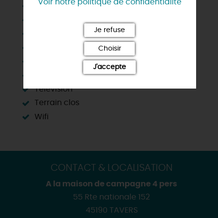
Voir notre politique de confidentialité
Lave vaisselle
Matériel enfant
Je refuse
Micro-ondes
Parking
Choisir
Plain Pied
J'accepte
Salle de bain privée
Télévision
Terrain clos
Wifi
CONTACT & LOCALISATION
A la maison de campagne 4 pers
55 Rte nationale 152
45190 TAVERS