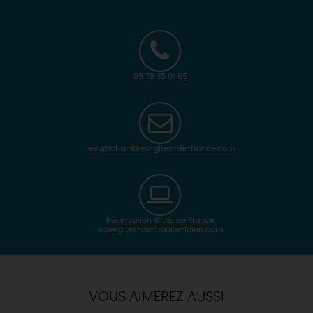
09 78 35 01 65
resa@chambres-gites-de-france.com
Réservation Gîtes de France
www.gites-de-france-loiret.com
| Map data ©
Leaflet
OpenStreetMap contributors
×
+
Itinéraire vers
TAVERS
-
VOUS AIMEREZ AUSSI