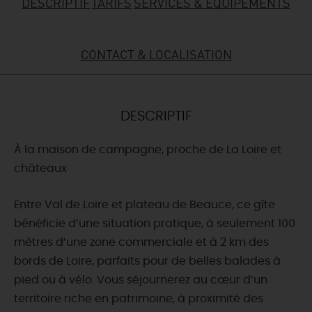
DESCRIPTIF
TARIFS
SERVICES & ÉQUIPEMENTS
DEMAIN
CONTACT & LOCALISATION
CE WEEK-END
DESCRIPTIF
CETTE SEMAINE
À la maison de campagne, proche de La Loire et
châteaux
TOUT L'AGENDA
Entre Val de Loire et plateau de Beauce, ce gîte
bénéficie d’une situation pratique, à seulement 100
mètres d’une zone commerciale et à 2 km des
bords de Loire, parfaits pour de belles balades à
pied ou à vélo. Vous séjournerez au cœur d’un
territoire riche en patrimoine, à proximité des