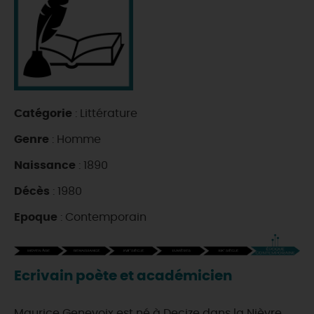
DEMAIN
CE WEEK-END
Catégorie
: Littérature
CETTE SEMAINE
Genre
: Homme
Naissance
: 1890
TOUT L'AGENDA
Décès
: 1980
Epoque
: Contemporain
Ecrivain poète et académicien
Maurice Genevoix est né à Decize dans la Nièvre