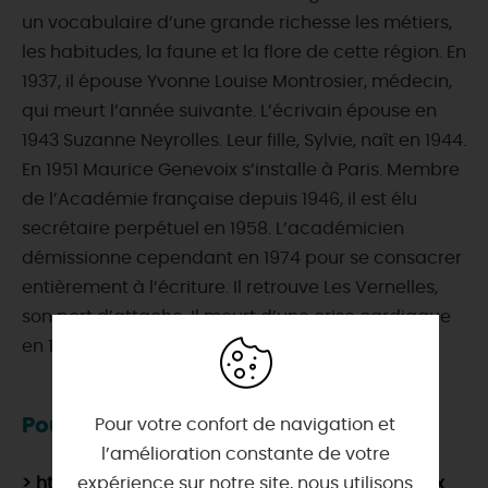
un vocabulaire d’une grande richesse les métiers,
les habitudes, la faune et la flore de cette région. En
1937, il épouse Yvonne Louise Montrosier, médecin,
qui meurt l’année suivante. L’écrivain épouse en
1943 Suzanne Neyrolles. Leur fille, Sylvie, naît en 1944.
En 1951 Maurice Genevoix s’installe à Paris. Membre
de l’Académie française depuis 1946, il est élu
secrétaire perpétuel en 1958. L’académicien
démissionne cependant en 1974 pour se consacrer
entièrement à l’écriture. Il retrouve Les Vernelles,
son port d’attache. Il meurt d’une crise cardiaque
en 1980. Il entre en 2020 au Panthéon.
Pour en savoir plus
Pour votre confort de navigation et
l’amélioration constante de votre
> https://fr.wikipedia.org/wiki/Maurice_Genevoix
expérience sur notre site, nous utilisons