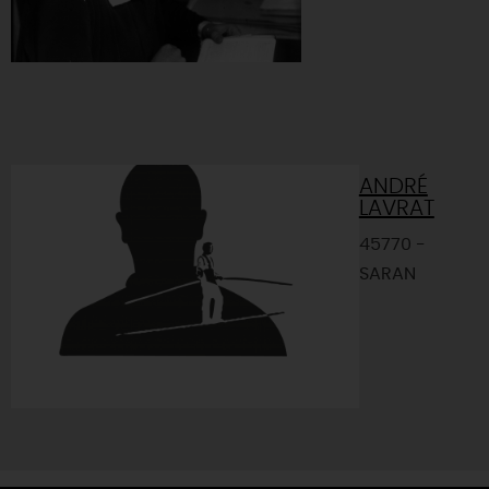
ANDRÉ
LAVRAT
45770 -
SARAN