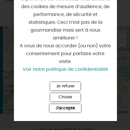
des cookies de mesure d’audience, de
performance, de sécurité et
statistiques. Ceci n’est pas de la
gourmandise mais sert à nous
+
améliorer !
-
A vous de nous accorder (ou non) votre
×
consentement pour parfaire votre
Itinéraire vers
ORLEANS
visite.
Voir notre politique de confidentialité
Je refuse
Choisir
J'accepte
| Map data ©
Leaflet
OpenStreetMap contributors