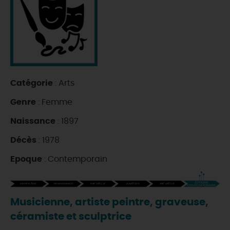
DEMAIN
CE WEEK-END
Catégorie
: Arts
CETTE SEMAINE
Genre
: Femme
Naissance
: 1897
TOUT L'AGENDA
Décès
: 1978
Epoque
: Contemporain
Musicienne, artiste peintre, graveuse,
céramiste et sculptrice