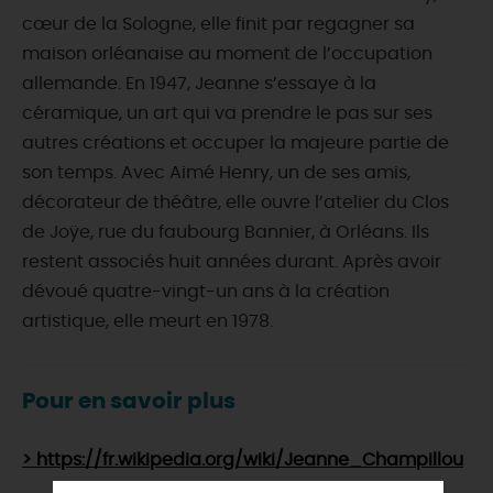
cœur de la Sologne, elle finit par regagner sa
maison orléanaise au moment de l’occupation
allemande. En 1947, Jeanne s’essaye à la
céramique, un art qui va prendre le pas sur ses
autres créations et occuper la majeure partie de
son temps. Avec Aimé Henry, un de ses amis,
décorateur de théâtre, elle ouvre l’atelier du Clos
de Joÿe, rue du faubourg Bannier, à Orléans. Ils
restent associés huit années durant. Après avoir
dévoué quatre-vingt-un ans à la création
artistique, elle meurt en 1978.
Pour en savoir plus
> https://fr.wikipedia.org/wiki/Jeanne_Champillou