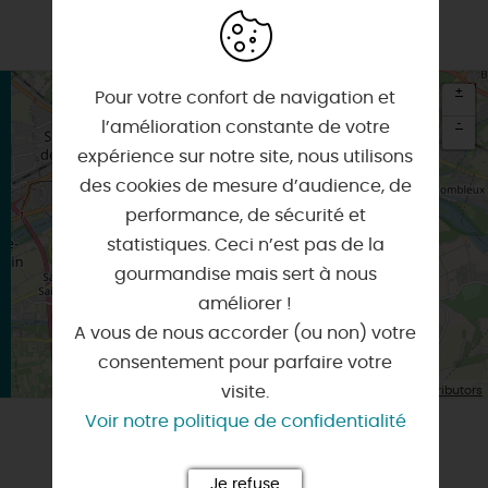
+
Pour votre confort de navigation et
-
l’amélioration constante de votre
expérience sur notre site, nous utilisons
×
Itinéraire vers
des cookies de mesure d’audience, de
SAINT-JEAN-LE-BLANC
performance, de sécurité et
statistiques. Ceci n’est pas de la
gourmandise mais sert à nous
améliorer !
A vous de nous accorder (ou non) votre
consentement pour parfaire votre
| Map data ©
visite.
Leaflet
OpenStreetMap contributors
Voir notre politique de confidentialité
POURSUIVRE LA VISITE
Je refuse