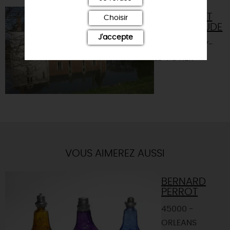
CHÂTEAU ET
Choisir
PARC DU LUDE
J'accepte
45370 - JOUY-
LE-POTIER
VOUS AIMEREZ AUSSI
BERNARD
PERROT
45000 -
ORLEANS