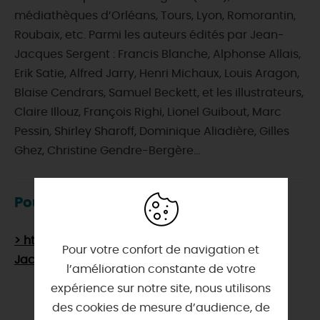
médiathèques d’Orléans, Tours, Lyon, Romorantin,
Roubaix, etc. Parmi les auteurs édités par Jean-
Jacques Sergent : Francis Blanche, Alphonse Allais,
Erik Satie, Alfred Jarry, Henri Michaux, Louis Aragon,
Blaise Cendrars, Samuel Beckett, et les illustrateurs,
Claire Illouz, François Righi, Lionel Guibout, Marc
Pessin, Shirley Sharoff, Dominique Aliadière, Gilles
Ghez, Christine Gendre-Bergère…
Pour en savoir plus
> https://fr.wikipedia.org/wiki/Jean-
Pour votre confort de navigation et
Jacques_Sergent
l’amélioration constante de votre
expérience sur notre site, nous utilisons
des cookies de mesure d’audience, de