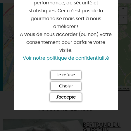
performance, de sécurité et
+
statistiques. Ceci n’est pas de la
-
gourmandise mais sert à nous
améliorer !
×
Itinéraire vers
A vous de nous accorder (ou non) votre
CLERY-SAINT-ANDRE
consentement pour parfaire votre
visite.
Voir notre politique de confidentialité
Je refuse
Choisir
| Map data ©
Leaflet
OpenStreetMap contributors
J'accepte
VOUS AIMEREZ AUSSI
BERTRAND DU
GUESCLIN