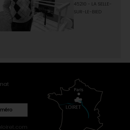
45210 - LA SELLE-
SUR-LE-BIED
gnat
numéro
loiret.com