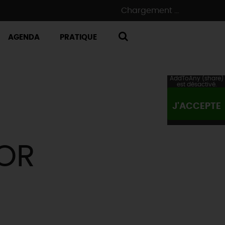
Chargement ...
AGENDA
PRATIQUE
RECHERCHE
AddToAny (share)
est désactivé.
J'ACCEPTE
OR