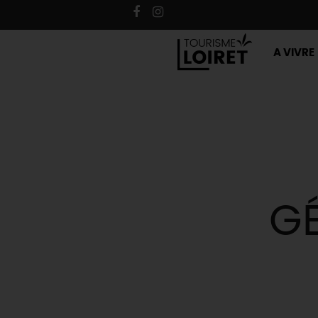
A VIVRE
G