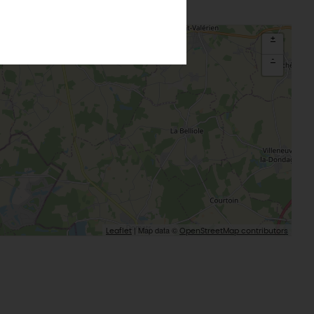
Montargis, Venise du Gâtinais
Nous contacter
La route de la rose
CETTE SEMAINE
Au détour des plus beaux villages du
+
Loiret
-
Le château de Sully-sur-Loire
udiques
Meung-sur-Loire
aludik
La Beauce
éatives
Le Gâtinais
Sacré patrimoine religieux
T
L'oratoire carolingien de Germigny-
des-Prés
Le Loiret, un département fleuri
| Map data ©
Leaflet
OpenStreetMap contributors