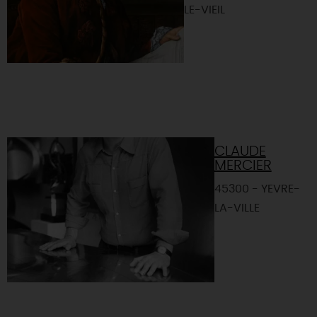
LE-VIEIL
CLAUDE
MERCIER
45300 - YEVRE-
LA-VILLE