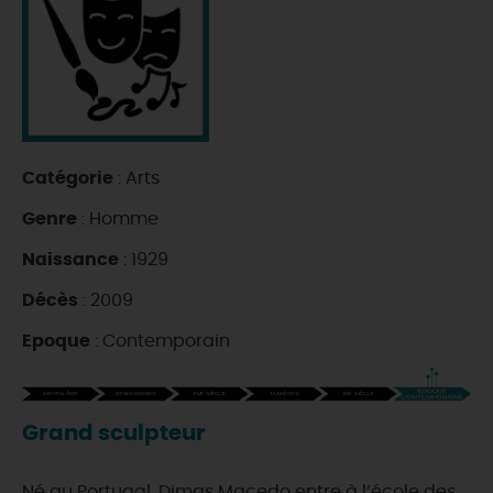
DEMAIN
CE WEEK-END
Catégorie
: Arts
CETTE SEMAINE
Genre
: Homme
Naissance
: 1929
TOUT L'AGENDA
Décès
: 2009
Epoque
: Contemporain
Grand sculpteur
Né au Portugal, Dimas Macedo entre à l’école des