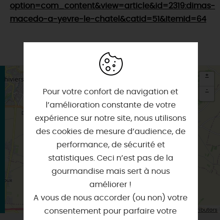
option=com_content&view=article&id=2319:dimas-
macedo-a-yevre-le-chatel&catid=51&Itemid=64
+
-
Pour votre confort de navigation et
l’amélioration constante de votre
×
Itinéraire vers
expérience sur notre site, nous utilisons
YEVRE-LA-VILLE
des cookies de mesure d’audience, de
performance, de sécurité et
statistiques. Ceci n’est pas de la
gourmandise mais sert à nous
améliorer !
A vous de nous accorder (ou non) votre
| Map data ©
consentement pour parfaire votre
Leaflet
OpenStreetMap contributors