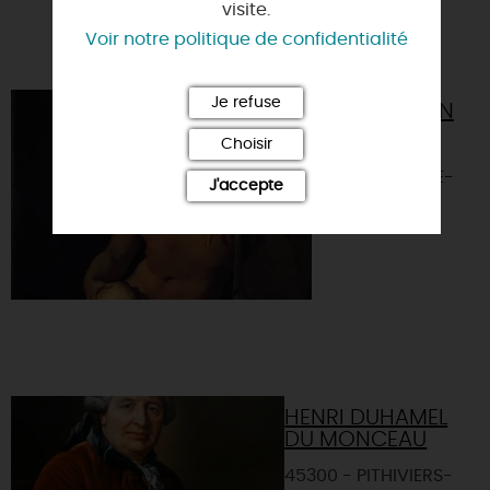
visite.
Voir notre politique de confidentialité
VOUS AIMEREZ AUSSI
Je refuse
LUBIN BAUGIN
Choisir
45300 -
COURCELLES-LE-
J'accepte
ROI
HENRI DUHAMEL
DU MONCEAU
45300 - PITHIVIERS-