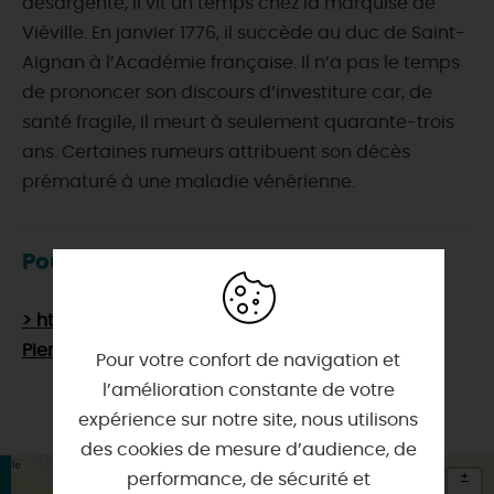
désargenté, il vit un temps chez la marquise de
Viéville. En janvier 1776, il succède au duc de Saint-
Aignan à l’Académie française. Il n’a pas le temps
de prononcer son discours d’investiture car, de
santé fragile, il meurt à seulement quarante-trois
ans. Certaines rumeurs attribuent son décès
prématuré à une maladie vénérienne.
Pour en savoir plus
> https://fr.wikipedia.org/wiki/Charles-
Pierre_Colardeau
Pour votre confort de navigation et
l’amélioration constante de votre
expérience sur notre site, nous utilisons
des cookies de mesure d’audience, de
+
performance, de sécurité et