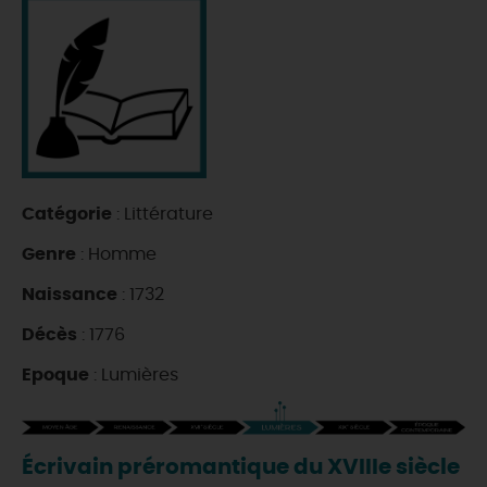
DEMAIN
CE WEEK-END
CETTE SEMAINE
Catégorie
: Littérature
Genre
: Homme
TOUT L'AGENDA
Naissance
: 1732
Décès
: 1776
Epoque
: Lumières
Écrivain préromantique du XVIIIe siècle