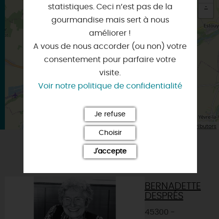
statistiques. Ceci n’est pas de la
-
gourmandise mais sert à nous
×
améliorer !
Itinéraire vers
PITHIVIERS
A vous de nous accorder (ou non) votre
consentement pour parfaire votre
visite.
Voir notre politique de confidentialité
Je refuse
| Map data ©
Leaflet
OpenStreetMap contributors
Choisir
J'accepte
VOUS AIMEREZ AUSSI
BERNADETTE
DESPRÉS
45300 -