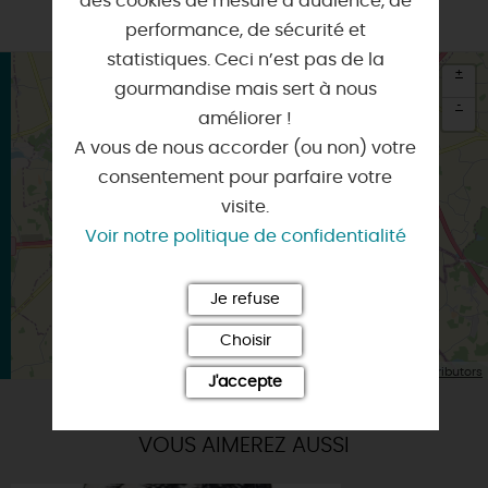
des cookies de mesure d’audience, de
performance, de sécurité et
statistiques. Ceci n’est pas de la
+
gourmandise mais sert à nous
-
améliorer !
A vous de nous accorder (ou non) votre
×
Itinéraire vers
consentement pour parfaire votre
COURTENAY
visite.
Voir notre politique de confidentialité
Je refuse
Choisir
| Map data ©
Leaflet
OpenStreetMap contributors
J'accepte
VOUS AIMEREZ AUSSI