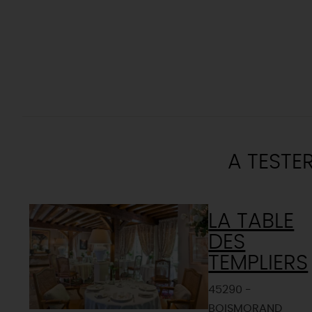
A TESTE
LA TABLE
DES
TEMPLIERS
45290 -
BOISMORAND