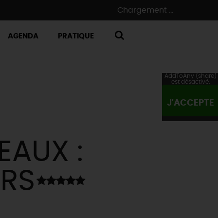
Chargement ...
AGENDA
PRATIQUE
RECHERCHE
AddToAny (share)
est désactivé.
J'ACCEPTE
EAUX :
ERS