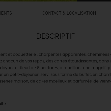
MENTS
CONTACT & LOCALISATION
DESCRIPTIF
ent et coquetterie : charpentes apparentes, cheminées e
ez chacun de vos repas, des cartes étourdissantes, dans 
yant et fleuri de 6 hectares, accueillant une magnifique
r un petit-déjeuner, servi sous forme de buffet, en cham
series maison, de cakes moelleux et parfumés, de vienn
uite