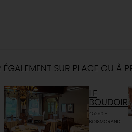
R ÉGALEMENT SUR PLACE OU À P
LE
BOUDOIR
45290 -
BOISMORAND