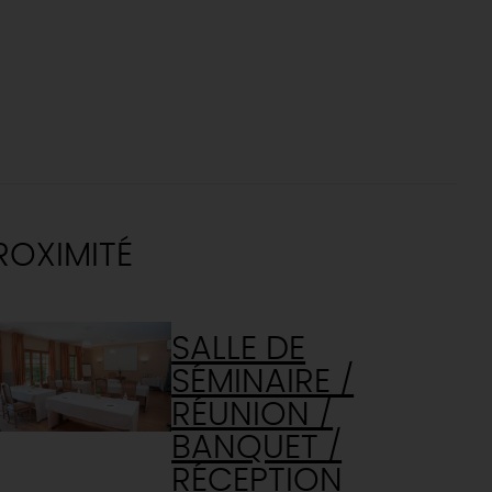
ROXIMITÉ
SALLE DE
SÉMINAIRE /
RÉUNION /
BANQUET /
RÉCEPTION