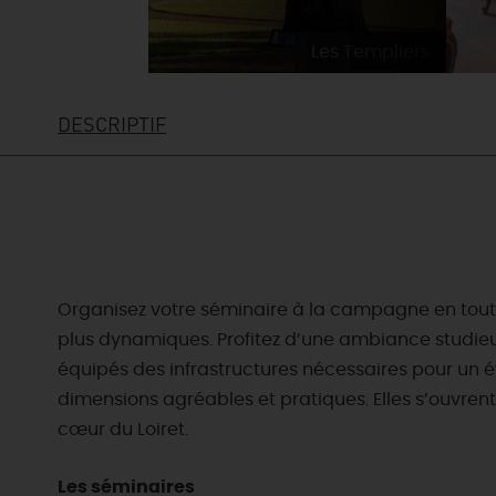
Les Templiers
DESCRIPTIF
Organisez votre séminaire à la campagne en tout
plus dynamiques. Profitez d’une ambiance studieus
équipés des infrastructures nécessaires pour un 
dimensions agréables et pratiques. Elles s’ouvrent
cœur du Loiret.
EN MODE
CIRCUITS
ON A TESTÉ
CULTURE
Les séminaires
POUR VOUS
À pied