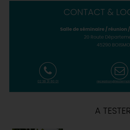
CONTACT & LOC
Salle de séminaire / réunion 
20 Route Départeme
45290 BOISM
02 38 31 80 01
reception@lestempl
A TESTE