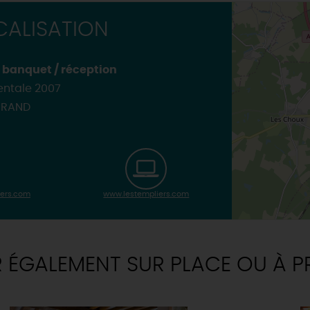
TOUTES LES VISITES
ALISATION
TOUTES LES ACTIVITÉS
/ banquet / réception
ntale 2007
ORAND
iers.com
www.lestempliers.com
R ÉGALEMENT SUR PLACE OU À P