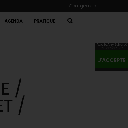
Chargement ...
AGENDA
PRATIQUE
RECHERCHE
AddToAny (share)
est désactivé.
J'ACCEPTE
E /
T /