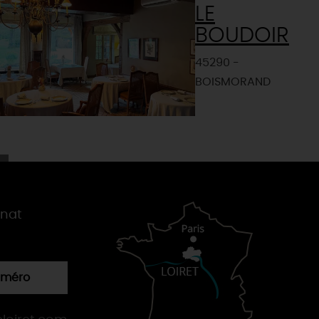
LE
BOUDOIR
45290 -
BOISMORAND
gnat
numéro