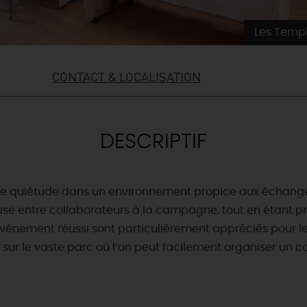
Les Templ
CONTACT & LOCALISATION
DESCRIPTIF
e quiétude dans un environnement propice aux échanges e
e entre collaborateurs à la campagne, tout en étant proc
évènement réussi sont particulièrement appréciés pour le
 sur le vaste parc où l’on peut facilement organiser un co
& BALADES
TOUS À
L'EAU !
VOS
L
NATURE
ENVIES
M
En bateau