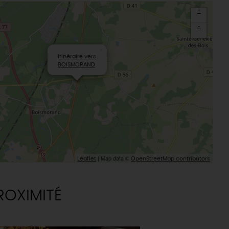
L'oratoire carolingien de Germigny-
des-Prés
+
Le Loiret, un département fleuri
-
×
Itinéraire vers
BOISMORAND
| Map data ©
Leaflet
OpenStreetMap contributors
ROXIMITÉ