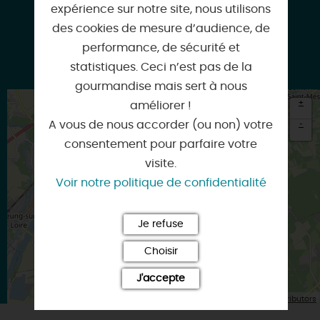
expérience sur notre site, nous utilisons
des cookies de mesure d’audience, de
performance, de sécurité et
Facebook
statistiques. Ceci n’est pas de la
gourmandise mais sert à nous
+
améliorer !
A vous de nous accorder (ou non) votre
-
consentement pour parfaire votre
×
Itinéraire vers
visite.
CLERY-SAINT-ANDRE
Voir notre politique de confidentialité
Je refuse
Choisir
J'accepte
| Map data ©
Leaflet
OpenStreetMap contributors