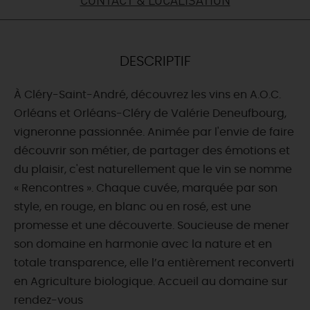
DEMAIN
DESCRIPTIF
CE WEEK-END
À Cléry-Saint-André, découvrez les vins en A.O.C.
Orléans et Orléans-Cléry de Valérie Deneufbourg,
CETTE SEMAINE
vigneronne passionnée. Animée par l'envie de faire
découvrir son métier, de partager des émotions et
du plaisir, c'est naturellement que le vin se nomme
TOUT L'AGENDA
« Rencontres ». Chaque cuvée, marquée par son
style, en rouge, en blanc ou en rosé, est une
promesse et une découverte. Soucieuse de mener
son domaine en harmonie avec la nature et en
totale transparence, elle l’a entièrement reconverti
en Agriculture biologique. Accueil au domaine sur
rendez-vous