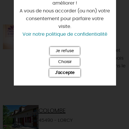
améliorer !
A vous de nous accorder (ou non) votre
consentement pour parfaire votre
visite.
SAFRAN DES TEMPLIERS
Voir notre politique de confidentialité
45340 - EGRY
La famille Buizard est productrice et
Je refuse
récoltante de Safran dans le Gâtinais
Choisir
à Egry, petite commune située dans le
J'accepte
Nord Loiret. ...
COLOMBE
45490 - LORCY