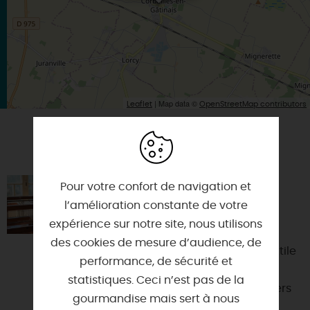
| Map data ©
Leaflet
OpenStreetMap contributors
VOUS AIMEREZ AUSSI
Pour votre confort de navigation et
LUCIE DAMOND - ARTISTE
PLASTICIENNE
l’amélioration constante de votre
expérience sur notre site, nous utilisons
45340 - EGRY
des cookies de mesure d’audience, de
Après une formation de design textile
performance, de sécurité et
à l’ESAAT, à Roubaix en 2011 et
statistiques. Ceci n’est pas de la
l'obtention d’un diplôme des métiers
gourmandise mais sert à nous
d’art en décors du mu...