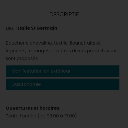
DEMAIN
DESCRIPTIF
Lieu :
Halle St Germain
CE WEEK-END
Boucherie chevaline, textile, fleurs, fruits et
légumes, fromages et autres divers produits vous
CETTE SEMAINE
sont proposés.
Manifestation en extérieur
TOUT L'AGENDA
Gastronomie
Ouvertures et horaires
Toute l'année (de 08:00 à 13:00)