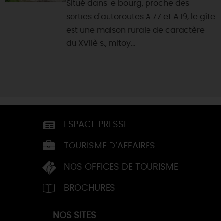
Situé dans le bourg, proche des
sorties d'autoroutes A.77 et A.19, le gîte
est une maison rurale de caractère
du XVIIè s., mitoy...
ESPACE PRESSE
TOURISME D’AFFAIRES
NOS OFFICES DE TOURISME
BROCHURES
NOS SITES