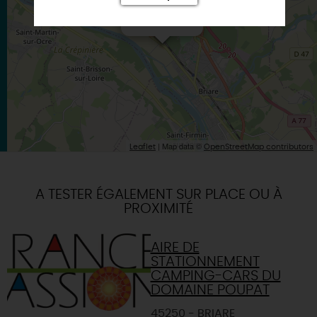
×
Itinéraire vers
BRIARE
| Map data ©
Leaflet
OpenStreetMap contributors
A TESTER ÉGALEMENT SUR PLACE OU À
PROXIMITÉ
AIRE DE
STATIONNEMENT
CAMPING-CARS DU
DOMAINE POUPAT
45250 - BRIARE