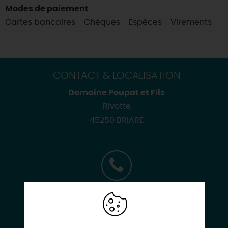
Modes de paiement
Cartes bancaires - Chèques - Espèces - Virements
CONTACT & LOCALISATION
Domaine Poupat et Fils
Rivotte
45250 BRIARE
02 38 31 39 76