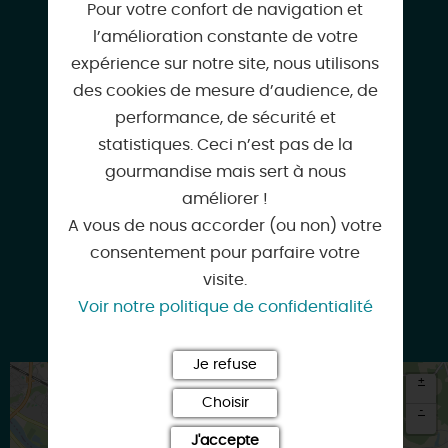
Pour votre confort de navigation et
domainepoupat@hotmail.fr
l’amélioration constante de votre
expérience sur notre site, nous utilisons
des cookies de mesure d’audience, de
performance, de sécurité et
www.domaine-poupat.fr
statistiques. Ceci n’est pas de la
gourmandise mais sert à nous
améliorer !
Facebook
A vous de nous accorder (ou non) votre
consentement pour parfaire votre
visite.
Voir notre politique de confidentialité
Instagram
Je refuse
+
Choisir
-
J'accepte