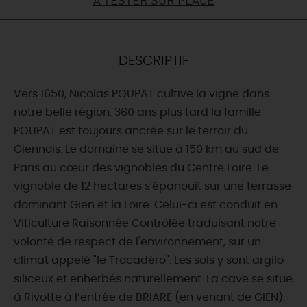
DEMAIN
DESCRIPTIF
CE WEEK-END
Vers 1650, Nicolas POUPAT cultive la vigne dans
notre belle région. 360 ans plus tard la famille
CETTE SEMAINE
POUPAT est toujours ancrée sur le terroir du
Giennois. Le domaine se situe à 150 km au sud de
Paris au cœur des vignobles du Centre Loire. Le
TOUT L'AGENDA
vignoble de 12 hectares s'épanouit sur une terrasse
dominant Gien et la Loire. Celui-ci est conduit en
Viticulture Raisonnée Contrôlée traduisant notre
volonté de respect de l'environnement, sur un
climat appelé "le Trocadéro". Les sols y sont argilo-
siliceux et enherbés naturellement. La cave se situe
à Rivotte à l’entrée de BRIARE (en venant de GIEN).