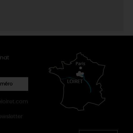
gnat
numéro
loiret.com
newsletter