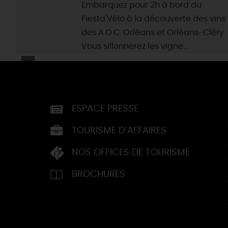
Embarquez pour 2h à bord du
Fiesta'Vélo à la découverte des vins
des A.O.C. Orléans et Orléans-Cléry.
Vous sillonnerez les vigne...
ESPACE PRESSE
TOURISME D’AFFAIRES
NOS OFFICES DE TOURISME
BROCHURES