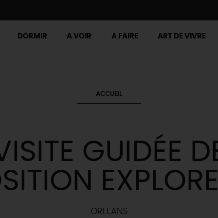
DORMIR
A VOIR
A FAIRE
ART DE VIVRE
ACCUEIL
VISITE GUIDÉE D
OSITION EXPLOR
ORLEANS