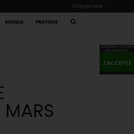
Chargement ...
AGENDA
PRATIQUE
RECHERCHE
AddToAny (share)
est désactivé.
J'ACCEPTE
E
E MARS