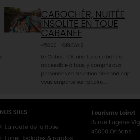
CABOCHÉR, NUITÉE
INSOLITE EN TOUE
CABANÉE
45000 - ORLEANS
s
Le CabochéR, une toue cabanée,
accessible à tous, y compris aux
s
personnes en situation de handicap,
vous emporte sur la Loire......
NOS SITES
Tourisme Loiret
15 rue Eugène Vi
La route de la Rose
45000 Orléans
Loiret, balades & randos