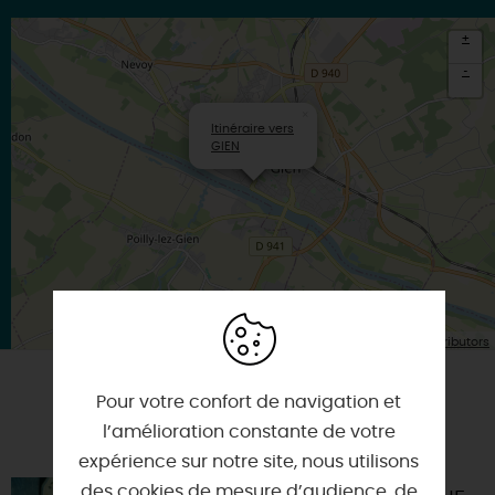
+
-
×
Itinéraire vers
GIEN
| Map data ©
Leaflet
OpenStreetMap contributors
Pour votre confort de navigation et
A TESTER ÉGALEMENT SUR PLACE OU À
l’amélioration constante de votre
PROXIMITÉ
expérience sur notre site, nous utilisons
des cookies de mesure d’audience, de