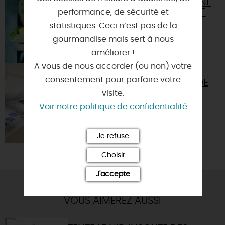
BOUTIQUE D'USINE
DE LA FAÏENCERIE
performance, de sécurité et
DE GIEN
statistiques. Ceci n’est pas de la
45500 - GIEN
gourmandise mais sert à nous
améliorer !
A vous de nous accorder (ou non) votre
MUSÉE DE LA
consentement pour parfaire votre
FAÏENCERIE DE
GIEN
visite.
Voir notre politique de confidentialité
45500 - GIEN
Je refuse
Choisir
J'accepte
VOUS AIMEREZ AUSSI