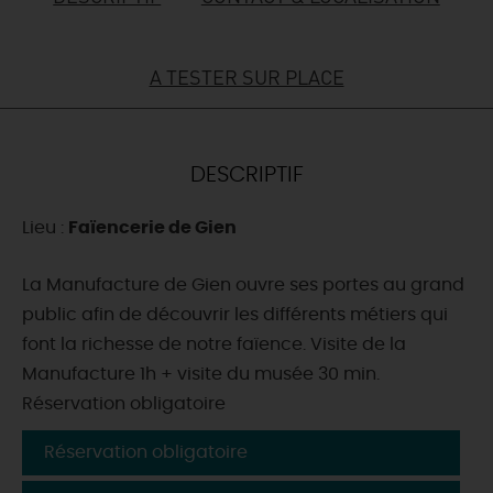
DEMAIN
A TESTER SUR PLACE
CE WEEK-END
DESCRIPTIF
CETTE SEMAINE
Lieu :
Faïencerie de Gien
La Manufacture de Gien ouvre ses portes au grand
TOUT L'AGENDA
public afin de découvrir les différents métiers qui
font la richesse de notre faïence. Visite de la
Manufacture 1h + visite du musée 30 min.
Réservation obligatoire
Réservation obligatoire