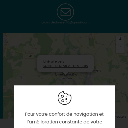
plaisirdedanser45@gmail.com
+
-
×
Itinéraire vers
SAINTE-GENEVIEVE-DES-BOIS
Pour votre confort de navigation et
| Map data ©
Leaflet
OpenStreetMap contributors
l’amélioration constante de votre