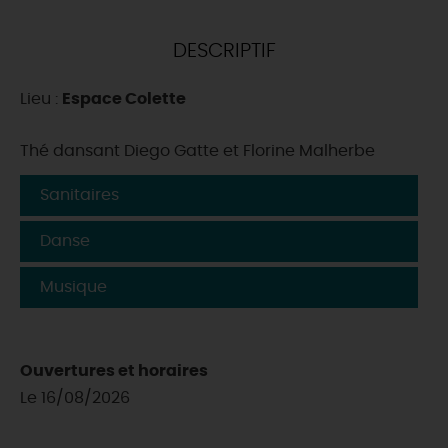
DEMAIN
DESCRIPTIF
Lieu :
Espace Colette
CE WEEK-END
Thé dansant Diego Gatte et Florine Malherbe
CETTE SEMAINE
Sanitaires
Danse
TOUT L'AGENDA
Musique
Ouvertures et horaires
Le 16/08/2026