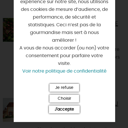
expérience sur notre site, nous utilisons
VOUS AIMEREZ AUSSI
des cookies de mesure d’audience, de
performance, de sécurité et
ESCAPE GAME AU CHÂTEAU DE
statistiques. Ceci n’est pas de la
LA BUSSIÈRE
gourmandise mais sert à nous
45230 - LA BUSSIERE
améliorer !
A vous de nous accorder (ou non) votre
ESCAPE GAME : A vous de tester votre
consentement pour parfaire votre
logique et de souder les équipes lors
visite.
d'un Escape Game dans l'une des
Voir notre politique de confidentialité
salles méconnues du ...
Je refuse
Choisir
GÎTE DE LA FERME DU CHÂTEAU
DE LA BUSSIÈRE
J'accepte
45230 - LA BUSSIERE