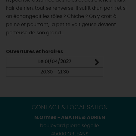
hypocrisie assumée des rôles et des clichés. Mais,
l’air de rien, tout se renverse. Il suffit d’un pari : et si
on échangeait les rôles ? Chiche ? On y croit à
peine et pourtant, la petite voltigeuse devient
porteuse de son grand...
Ouvertures et horaires
Le 01/04/2027
20:30 - 21:30
CONTACT & LOCALISATION
N.Ormes - AGATHE & ADRIEN
boulevard pierre ségelle
45000 ORLEANS