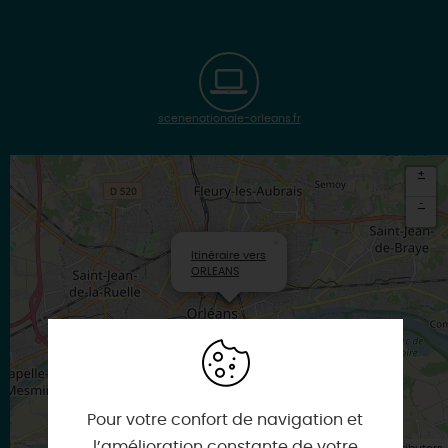
scenenationale-orleans.fr
+
-
×
Itinéraire vers
ORLEANS
Pour votre confort de navigation et
l’amélioration constante de votre
| Map data ©