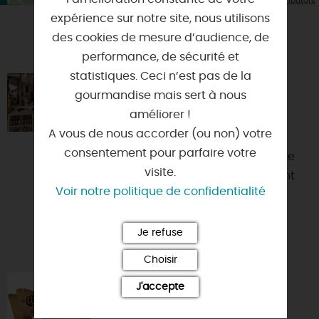
Leaflet
OpenStreetMap contributors
expérience sur notre site, nous utilisons
des cookies de mesure d’audience, de
VOUS AIMEREZ AUSSI
performance, de sécurité et
statistiques. Ceci n’est pas de la
LA CAVE BY L'ANGE VINS
gourmandise mais sert à nous
45000 - ORLEANS
améliorer !
A vous de nous accorder (ou non) votre
Depuis 2001, Sabine Brochard
consentement pour parfaire votre
Sommelière & Caviste vous propose
visite.
des thématiques différentes suivant
Voir notre politique de confidentialité
les saisons et ses découverte...
Je refuse
Choisir
LA CHASSE AU TRÉSORLÉANS
J'accepte
45000 - ORLEANS