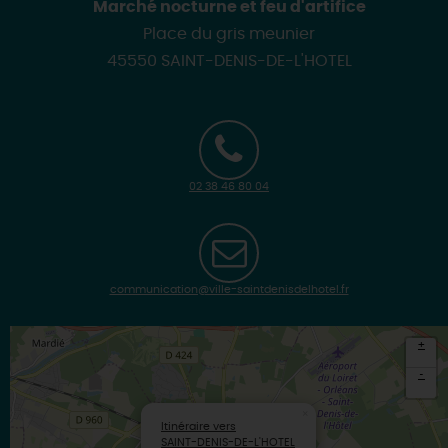
Marché nocturne et feu d'artifice
Place du gris meunier
45550 SAINT-DENIS-DE-L'HOTEL
02 38 46 80 04
communication@ville-saintdenisdelhotel.fr
+
-
×
Itinéraire vers
SAINT-DENIS-DE-L'HOTEL