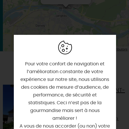
| Map data ©
Leaflet
OpenStreetMap contributors
Pour votre confort de navigation et
A TESTER ÉGALEMENT SUR PLACE OU À
l’amélioration constante de votre
PROXIMITÉ
expérience sur notre site, nous utilisons
des cookies de mesure d’audience, de
MAIRIE DE SAINT-
performance, de sécurité et
DENIS-DE-
L'HOTEL
statistiques. Ceci n’est pas de la
gourmandise mais sert à nous
45550 - SAINT-
améliorer !
DENIS-DE-L'HOTEL
A vous de nous accorder (ou non) votre