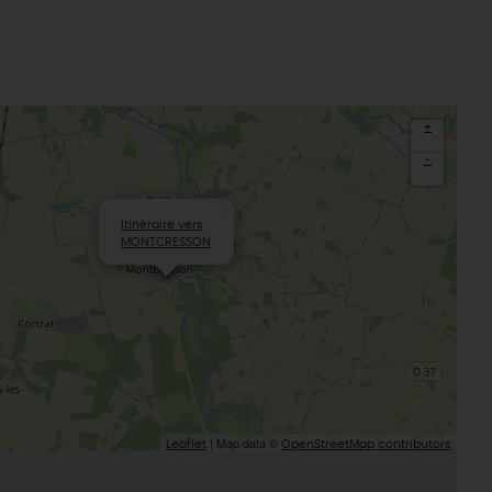
La Beauce
éatives
Le Gâtinais
Sacré patrimoine religieux
T
L'oratoire carolingien de Germigny-
des-Prés
+
Le Loiret, un département fleuri
-
×
Itinéraire vers
MONTCRESSON
| Map data ©
Leaflet
OpenStreetMap contributors