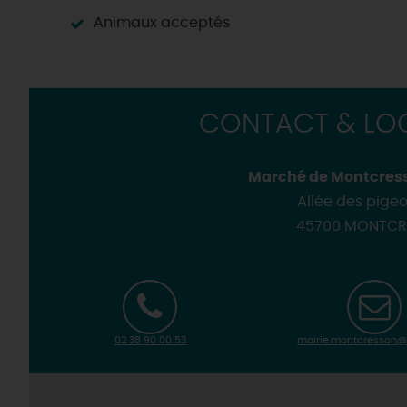
Loir'Etape, pour visiter l
H
Animaux acceptés
CONTACT & LOC
Marché de Montcres
Allée des pige
45700 MONTCR
02 38 90 00 53
mairie.montcresson@