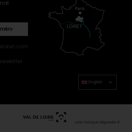
gnat
numéro
loiret.com
newsletter
English
Chinese
une marque déposée ©