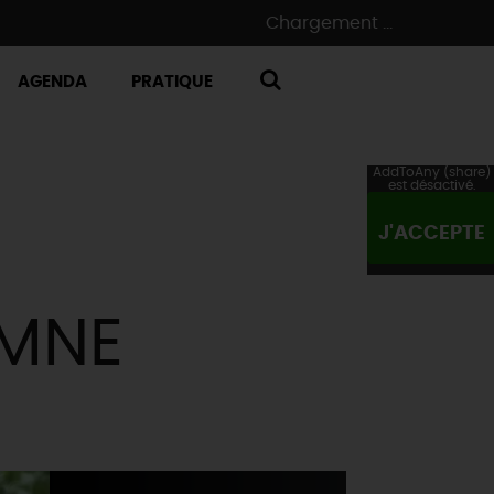
Chargement ...
AGENDA
PRATIQUE
RECHERCHE
AddToAny (share)
est désactivé.
J'ACCEPTE
OMNE