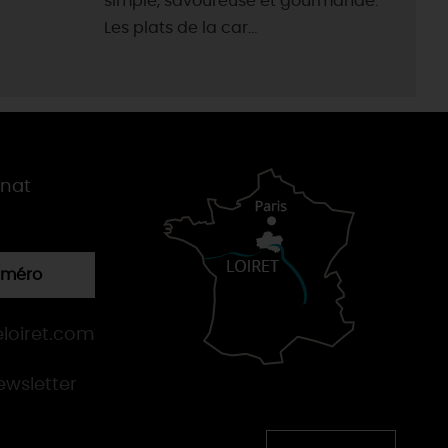
simple, savoureuse et gourmande.
Les plats de la car...
gnat
numéro
loiret.com
newsletter