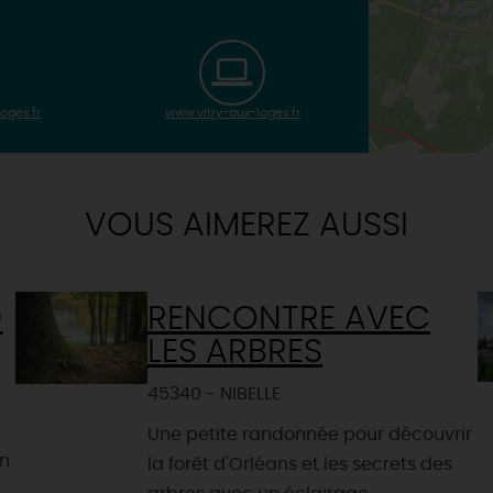
oges.fr
www.vitry-aux-loges.fr
VOUS AIMEREZ AUSSI
0
RENCONTRE AVEC
LES ARBRES
45340 - NIBELLE
Une petite randonnée pour découvrir
un
la forêt d'Orléans et les secrets des