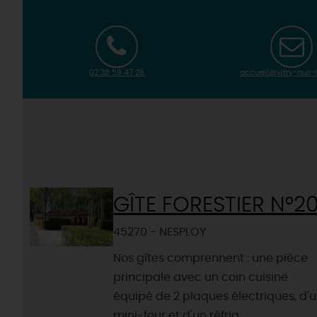
02 38 59 47 26
accueil@vitry-aux-l
GÎTE FORESTIER N°2
45270 - NESPLOY
Nos gîtes comprennent : une pièce
principale avec un coin cuisine
équipé de 2 plaques électriques, d'
mini-four et d'un réfrig...