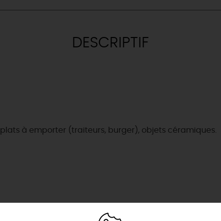
DESCRIPTIF
 plats à emporter (traiteurs, burger), objets céramiques.
& BALADES
TOUS À
L'EAU !
VOS
L
NATURE
ENVIES
M
En bateau
EMENTS
Lieux de baignade et pis
Espaces naturels
👦
ret
Où poser sa serviette et