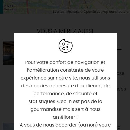
| Map data ©
Leaflet
OpenStreetMap contributors
VOUS AIMEREZ AUSSI
LA BOUTIQUE MARTIN-POURET -
BOIGNY-SUR-BIONNE
Pour votre confort de navigation et
45760 - BOIGNY-SUR-BIONNE
l’amélioration constante de votre
La Maison Martin-Pouret vous propose
expérience sur notre site, nous utilisons
des vinaigres, des moutardes mais
des cookies de mesure d’audience, de
aussi une gamme complète de sauces
performance, de sécurité et
froides et de condimen...
statistiques. Ceci n’est pas de la
gourmandise mais sert à nous
améliorer !
A vous de nous accorder (ou non) votre
BATOLOIRE : NAVETTE FLUVIALE