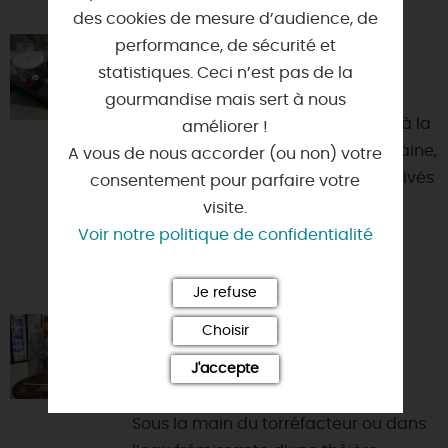
des cookies de mesure d’audience, de
performance, de sécurité et
OFILDELO ORLÉANS
statistiques. Ceci n’est pas de la
45000 - ORLEANS
gourmandise mais sert à nous
Visites et activités pédagogiques à la
améliorer !
ferme. Découvrez l'agriculture urbaine,
A vous de nous accorder (ou non) votre
le maraîchage et les légumes cultivés
consentement pour parfaire votre
au fil des...
visite.
Voir notre politique de confidentialité
Je refuse
Choisir
ATELIERS DES COMPTOIRS
JEANNE D'ARC
J'accepte
45000 - ORLEANS
Sous la main du torréfacteur ou dans