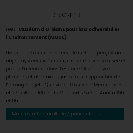
DEMAIN
DESCRIPTIF
Lieu :
Muséum d'Orléans pour la Biodiversité et
CE WEEK-END
l'Environnement (MOBE)
Un petit astronome observe le ciel et aperçoit un
CETTE SEMAINE
objet mystérieux. Curieux, il monte dans sa fusée et
part à l’aventure dans l’espace ! Il découvre
planètes et astéroïdes, jusqu’à se rapprocher de
TOUT L'AGENDA
l’étrange objet… Que va-t-il trouver ? Mercredis 8
et 22 Juillet à 10h et 11h Mercredis 5 et 19 Août à 10h
et 11h...
Manifestation familiale / pour enfants