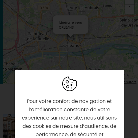
-
×
Itinéraire vers
ORLEANS
| Map data ©
Leaflet
OpenStreetMap contributors
Pour votre confort de navigation et
VOUS AIMEREZ AUSSI
l’amélioration constante de votre
expérience sur notre site, nous utilisons
BEST WESTERN HÔTEL D'ARC
des cookies de mesure d’audience, de
45000 - ORLEANS
performance, de sécurité et