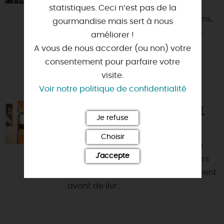
Dominant l'une des artères
statistiques. Ceci n’est pas de la
principales du centre-ville d'Orléans,
gourmandise mais sert à nous
le Best Western hôtel d'Arc est une
améliorer !
halte idéale pour les séjo...
A vous de nous accorder (ou non) votre
consentement pour parfaire votre
visite.
Voir notre politique de confidentialité
LA BOUTIQUE MARTIN POURET
Je refuse
45000 - ORLEANS
Choisir
Dès le Moyen Âge, Orléans a été le
J'accepte
principal port fluvial où les bateliers
qui descendaient la Loire, s'arrêtaient
avant de livr...