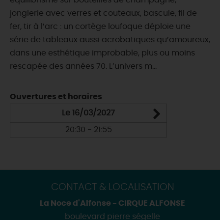
équilibrisme sur bouteilles de champagne,
jonglerie avec verres et couteaux, bascule, fil de
fer, tir à l’arc : un cortège loufoque déploie une
série de tableaux aussi acrobatiques qu’amoureux,
dans une esthétique improbable, plus ou moins
rescapée des années 70. L’univers m...
Ouvertures et horaires
Le 16/03/2027
20:30 - 21:55
CONTACT & LOCALISATION
La Noce d'Alfonse - CIRQUE ALFONSE
boulevard pierre ségelle