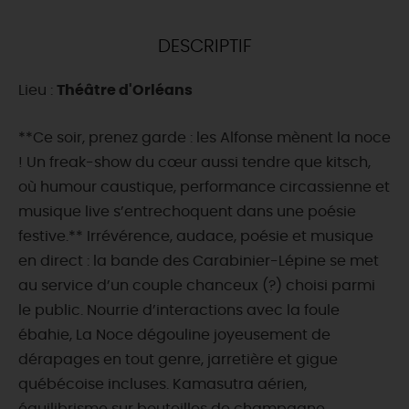
DEMAIN
DESCRIPTIF
Lieu :
Théâtre d'Orléans
CE WEEK-END
**Ce soir, prenez garde : les Alfonse mènent la noce
! Un freak-show du cœur aussi tendre que kitsch,
CETTE SEMAINE
où humour caustique, performance circassienne et
musique live s’entrechoquent dans une poésie
festive.** Irrévérence, audace, poésie et musique
TOUT L'AGENDA
en direct : la bande des Carabinier-Lépine se met
au service d’un couple chanceux (?) choisi parmi
le public. Nourrie d’interactions avec la foule
ébahie, La Noce dégouline joyeusement de
dérapages en tout genre, jarretière et gigue
québécoise incluses. Kamasutra aérien,