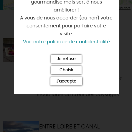
gourmandise mais sert à nous
| Map data ©
Leaflet
OpenStreetMap contributors
améliorer !
A vous de nous accorder (ou non) votre
consentement pour parfaire votre
VOUS AIMEREZ AUSSI
visite.
Voir notre politique de confidentialité
BALADE GOURMANDE SUR LA
LOIRE
Je refuse
45800 - COMBLEUX
Choisir
Évadez-vous pour une Balade
Gourmande sur la Loire ! Embarquez
J'accepte
pour une expérience sensorielle
inoubliable au cœur des paysages ...
ENTRE LOIRE ET CANAL