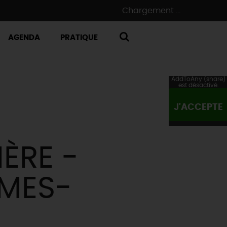
Chargement ...
AGENDA
PRATIQUE
RECHERCHE
AddToAny (share)
est désactivé.
J'ACCEPTE
ÈRE -
MMES-