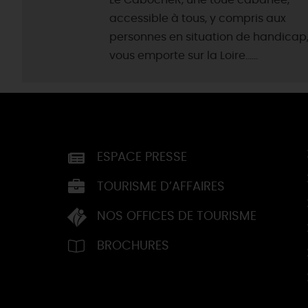
Le CabochéR, une toue cabanée,
accessible à tous, y compris aux
personnes en situation de handicap
vous emporte sur la Loire......
ESPACE PRESSE
TOURISME D’AFFAIRES
NOS OFFICES DE TOURISME
BROCHURES