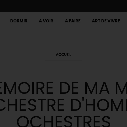
DORMIR
A VOIR
A FAIRE
ART DE VIVRE
ACCUEIL
ÉMOIRE DE MA M
CHESTRE D'HO
OCHESTRES