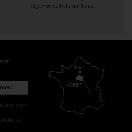
légumes cultivés au fil des...
gnat
numéro
loiret.com
newsletter