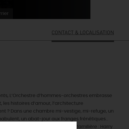
rier
CONTACT & LOCALISATION
ruments, L’Orchestre d’hommes-orchestres embrasse
 les histoires d’amour, l’architecture
ES INCONTOURNABLES
ent ? Dans une chambre mi-vestige, mi-refuge, un
ADE IN LOIRET
nabulent, un abat-jour aux franges frénétiques…
cines
icatesse désarmante, en mélodie familière : Harry