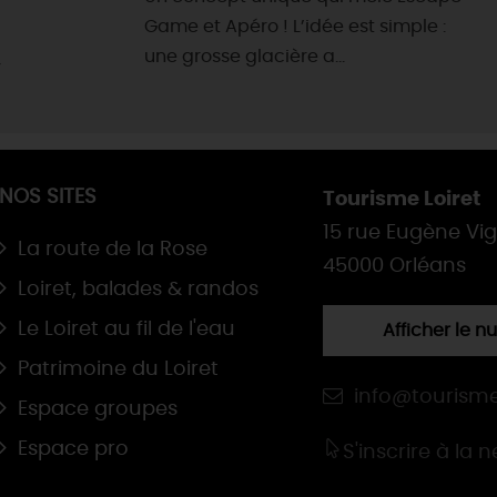
Game et Apéro ! L’idée est simple :
une grosse glacière a...
,
NOS SITES
Tourisme Loiret
15 rue Eugène Vi
La route de la Rose
45000 Orléans
Loiret, balades & randos
Le Loiret au fil de l'eau
Afficher le 
Patrimoine du Loiret
info@tourisme
Espace groupes
Espace pro
S'inscrire à la 