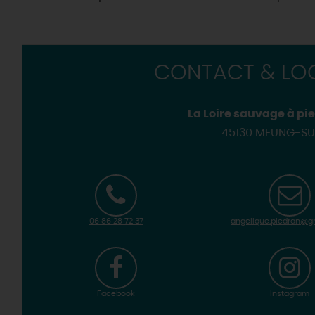
Les visites accompagnées 
Motorisés
Loir'Etape, pour visiter l
H
CONTACT & LOC
La Loire sauvage à pi
45130 MEUNG-SU
06 86 28 72 37
angelique.pledran@g
Facebook
Instagram