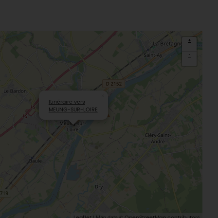
aludik
La Beauce
éatives
Le Gâtinais
Sacré patrimoine religieux
T
+
L'oratoire carolingien de Germigny-
-
des-Prés
Le Loiret, un département fleuri
×
Itinéraire vers
MEUNG-SUR-LOIRE
| Map data ©
Leaflet
OpenStreetMap contributors