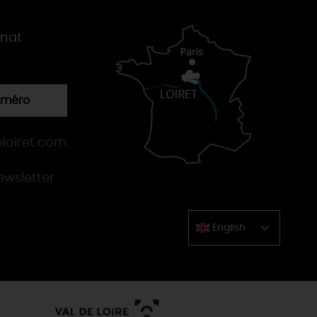
gnat
numéro
loiret.com
newsletter
English
Chinese