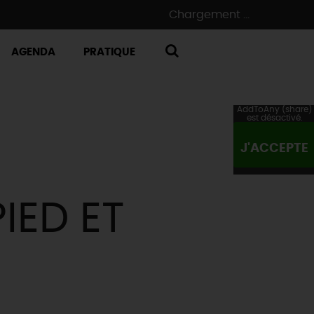
Chargement ...
AGENDA
PRATIQUE
RECHERCHE
AddToAny (share)
est désactivé.
J'ACCEPTE
IED ET