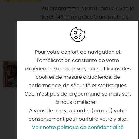
Au programme: Visite ludique avec le
livret (45 min): grâce à un livret-jeu,
les enfants partent à la recherche
d’objets insol...
Pour votre confort de navigation et
l’amélioration constante de votre
LE BATEAU ATELIER
expérience sur notre site, nous utilisons des
cookies de mesure d’audience, de
45130 - MEUNG-SUR-LOIRE
performance, de sécurité et statistiques.
Sur les berges de Loire, à Meung-sur-
Ceci n’est pas de la gourmandise mais sert
Loire, proche du centre-ville et de ses
à nous améliorer !
monuments, venez vivre un moment
A vous de nous accorder (ou non) votre
inoubliable le te...
consentement pour parfaire votre visite.
Voir notre politique de confidentialité