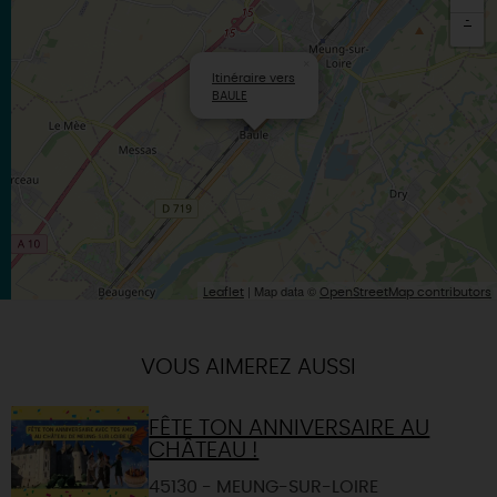
-
×
Itinéraire vers
BAULE
| Map data ©
Leaflet
OpenStreetMap contributors
VOUS AIMEREZ AUSSI
FÊTE TON ANNIVERSAIRE AU
CHÂTEAU !
45130 - MEUNG-SUR-LOIRE