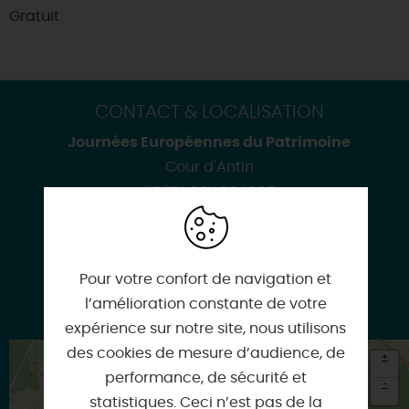
Gratuit
CONTACT & LOCALISATION
Journées Européennes du Patrimoine
Cour d'Antin
45270 BELLEGARDE
Pour votre confort de navigation et
l’amélioration constante de votre
www.bellegarde-45.fr
expérience sur notre site, nous utilisons
des cookies de mesure d’audience, de
+
performance, de sécurité et
-
statistiques. Ceci n’est pas de la