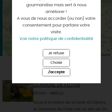
×
gourmandise mais sert à nous
Itinéraire vers
BELLEGARDE
améliorer !
A vous de nous accorder (ou non) votre
consentement pour parfaire votre
visite.
Voir notre politique de confidentialité
Je refuse
| Map data ©
Leaflet
OpenStreetMap contributors
Choisir
VOUS AIMEREZ AUSSI
J'accepte
DOMAINE DE FLOTIN
45340 - NIBELLE
Situé à la lisière de la forêt d'Orléans,
le Domaine de Flotin est un site de 60