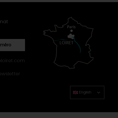
gnat
numéro
loiret.com
newsletter
English
Chinese