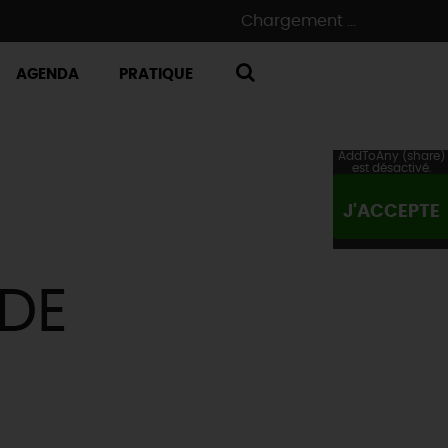
Chargement ...
AGENDA
PRATIQUE
RECHERCHE
AddToAny (share)
est désactivé.
J'ACCEPTE
ÈDE