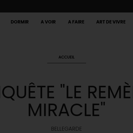
DORMIR
A VOIR
A FAIRE
ART DE VIVRE
ACCUEIL
QUÊTE "LE REM
MIRACLE"
BELLEGARDE