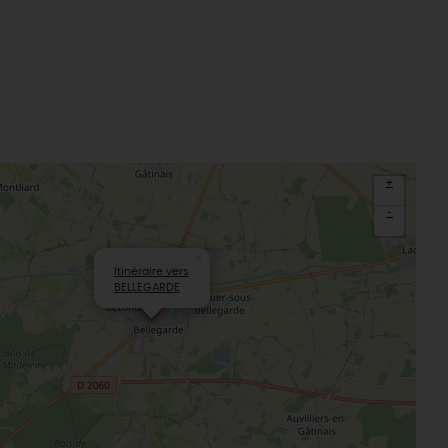
+
-
×
Itinéraire vers
BELLEGARDE