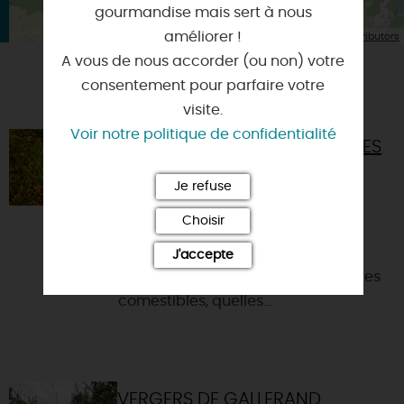
gourmandise mais sert à nous
| Map data ©
améliorer !
Leaflet
OpenStreetMap contributors
A vous de nous accorder (ou non) votre
consentement pour parfaire votre
VOUS AIMEREZ AUSSI
visite.
Voir notre politique de confidentialité
DEVENEZ CUEILLEUR DE PLANTES
SAUVAGES
Je refuse
45340 - NIBELLE
Choisir
Vous aimeriez connaître toutes les
plantes qui vous entourent ? Vous
J'accepte
voulez savoir quelles sont les plantes
comestibles, quelles...
VERGERS DE GALLERAND