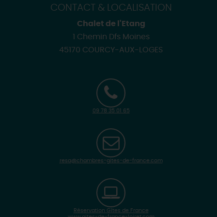
CONTACT & LOCALISATION
Chalet de l'Etang
1 Chemin Dfs Moines
45170 COURCY-AUX-LOGES
09 78 35 01 65
resa@chambres-gites-de-france.com
Réservation Gîtes de France
www.gites-de-france-loiret.com