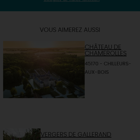
| Map data ©
Leaflet
OpenStreetMap contributors
×
+
Itinéraire vers
COURCY-AUX-LOGES
-
VOUS AIMEREZ AUSSI
CHÂTEAU DE
CHAMEROLLES
45170 - CHILLEURS-
AUX-BOIS
VERGERS DE GALLERAND