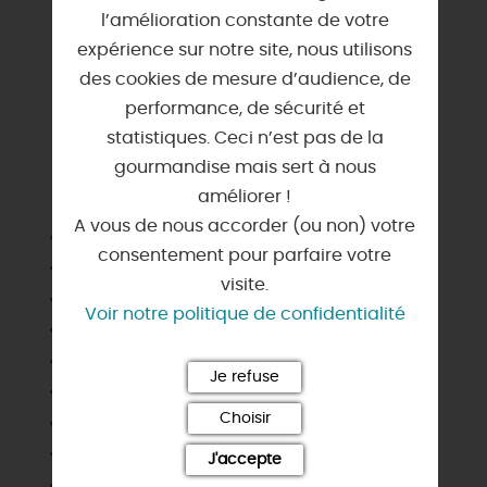
l’amélioration constante de votre
expérience sur notre site, nous utilisons
des cookies de mesure d’audience, de
performance, de sécurité et
statistiques. Ceci n’est pas de la
gourmandise mais sert à nous
SERVICES & ÉQUIPEMENTS
améliorer !
A vous de nous accorder (ou non) votre
Barbecue
consentement pour parfaire votre
Cafetière
visite.
Chauffage
Voir notre politique de confidentialité
Congélateur
Draps et linges compris
Je refuse
Eau
Choisir
Electricité
Habitation indépendante
J'accepte
Jardin indépendant