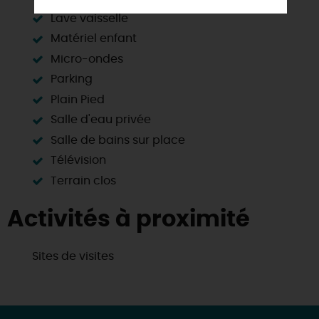
Lave vaisselle
Matériel enfant
Micro-ondes
Parking
Plain Pied
Salle d'eau privée
Salle de bains sur place
Télévision
Terrain clos
Activités à proximité
Sites de visites