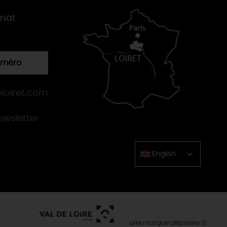
gnat
numéro
loiret.com
newsletter
English
Chinese
une marque déposée ©