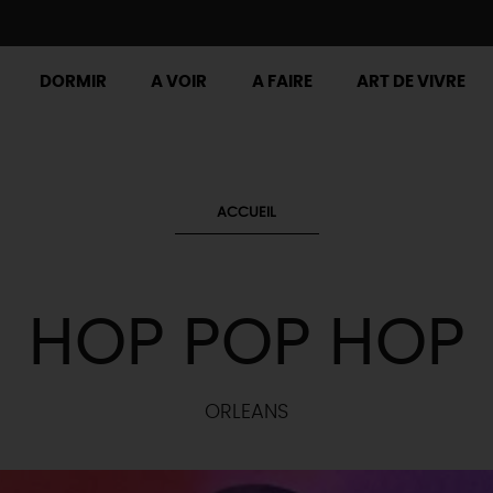
DORMIR
A VOIR
A FAIRE
ART DE VIVRE
ACCUEIL
HOP POP HOP
ORLEANS