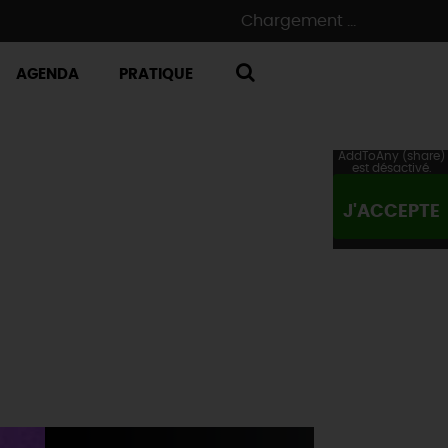
Chargement ...
AGENDA
PRATIQUE
RECHERCHE
AddToAny (share)
est désactivé.
J'ACCEPTE