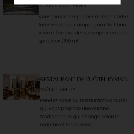
45200 - MONTARGIS
Vous aimerez séjourner dans le cadre
forestier de ce camping où il fait bon
vivre à l'ombre de ses emplacements
spacieux (150 m²...
RESTAURANT DE L'HÔTEL KYRIAD
45200 - AMILLY
Rendez-vous au restaurant Karousel
qui vous propose une cuisine
traditionnelle qui change selon le
marché et les saisons....