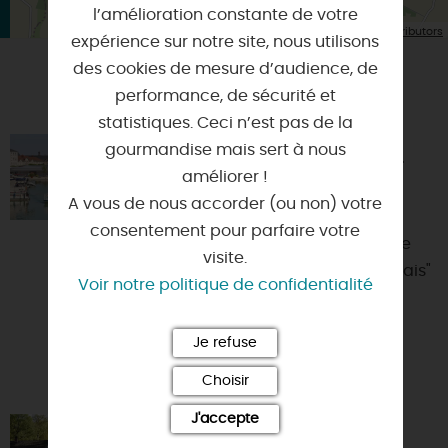
l’amélioration constante de votre
| Map data ©
Leaflet
OpenStreetMap contributors
expérience sur notre site, nous utilisons
des cookies de mesure d’audience, de
performance, de sécurité et
VOUS AIMEREZ AUSSI
statistiques. Ceci n’est pas de la
gourmandise mais sert à nous
VEDETTE PANORAMIQUE ZIA -
MONTARGIS / AMILLY
améliorer !
A vous de nous accorder (ou non) votre
45200 - MONTARGIS
consentement pour parfaire votre
Embarquez à bord du ZIA, pour une
visite.
découverte de la "Venise du Gâtinais"
Voir notre politique de confidentialité
au fil de l'eau. Suspendez votre
quotidien, la ville et ...
Je refuse
Choisir
J'accepte
CAMPING DE LA FORÊT