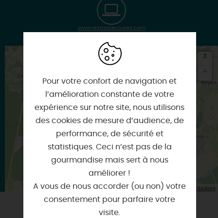
www.lestroisecluses.com
+
-
Pour votre confort de navigation et
×
l’amélioration constante de votre
Itinéraire vers
VIEILLES-MAISONS-SUR-JOUDRY
expérience sur notre site, nous utilisons
des cookies de mesure d’audience, de
performance, de sécurité et
statistiques. Ceci n’est pas de la
gourmandise mais sert à nous
améliorer !
A vous de nous accorder (ou non) votre
| Map data ©
Leaflet
OpenStreetMap contributors
consentement pour parfaire votre
visite.