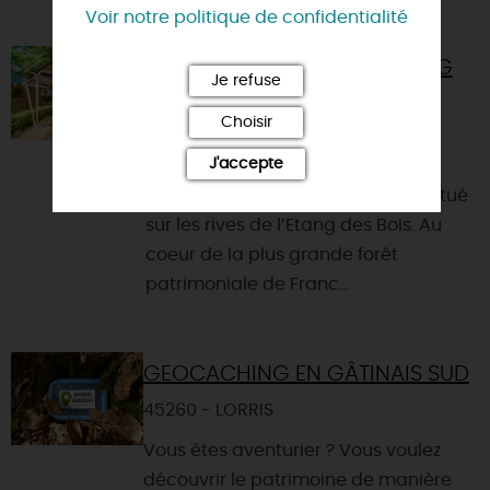
VOUS AIMEREZ AUSSI
Voir notre politique de confidentialité
CAMPING SEASONOVA ETANG
Je refuse
DES BOIS
Choisir
45260 - VIEILLES-MAISONS-SUR-
JOUDRY
J'accepte
Proche de Lorris, le Camping est situé
sur les rives de l’Etang des Bois. Au
coeur de la plus grande forêt
patrimoniale de Franc...
GEOCACHING EN GÂTINAIS SUD
45260 - LORRIS
Vous êtes aventurier ? Vous voulez
découvrir le patrimoine de manière