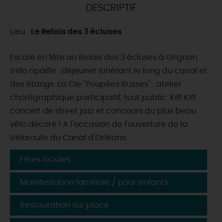
DESCRIPTIF
DEMAIN
Lieu :
Le Relais des 3 écluses
CE WEEK-END
Escale en fête au Relais des 3 écluses à Grignon.
Vélo ripaille : déjeuner itinérant le long du canal et
des étangs. La Cie "Poupées Russes" : atelier
CETTE SEMAINE
chorégraphique participatif, tout public. Kiff Kiff :
concert de street jazz et concours du plus beau
vélo décoré ! A l'occasion de l'ouverture de la
TOUT L'AGENDA
Véloroute du Canal d'Orléans.
Fêtes locales
Manifestation familiale / pour enfants
Restauration sur place